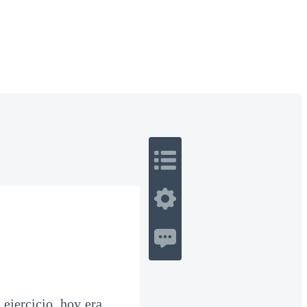
 Romance
Sci-Fi
Guerra
Otros
ejercicio, hoy era