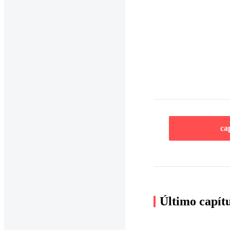
ca
Último capít