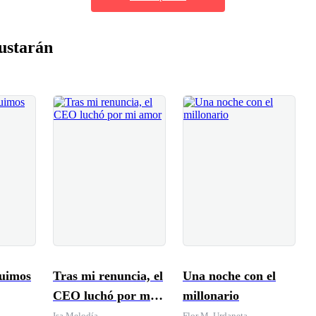
ustarán
uimos
Tras mi renuncia, el
Una noche con el
CEO luchó por mi
millonario
amor
Isa Melodía
Flor M. Urdaneta