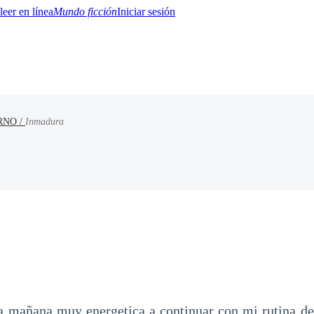
Mundo ficción
Iniciar sesión
RNO /
Inmadura
BTQ+
YA/TEEN
Paranormal
Misterio/Thriller
Oriental
Juegos
Historia
MM
a mañana muy energetica a continuar con mi rutina de 