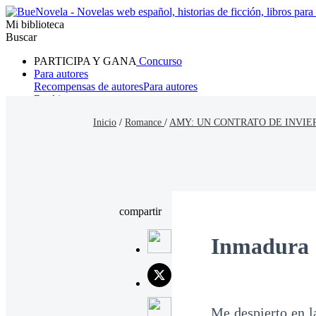
Mi biblioteca
Buscar
PARTICIPA Y GANA
Concurso
Para autores
Recompensas de autores
Para autores
Ranking
Navegar
Inicio
/
Romance
/
AMY: UN CONTRATO DE INVIE
Novelas
Cuentos Cortos
Todos
Romance
Hombre lobo
Mafia
Sistema
Fantasía
Urbano
LG
compartir
Inmadura
Me despierto en l