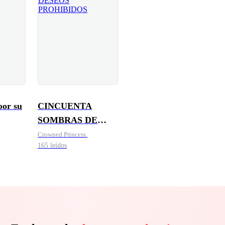
or su
CINCUENTA
SOMBRAS DE
a
DESEOS
Crowned Princess.
165 leídos
PROHIBIDOS