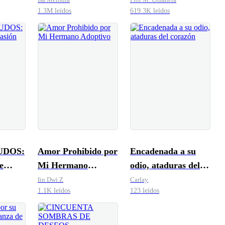
1.3M leídos
619.3K leídos
UDOS:
Amor Prohibido por
Encadenada a su
e
Mi Hermano
odio, ataduras del
Adoptivo
corazón
Iin Dwi Z
Carlay
1.1K leídos
123 leídos