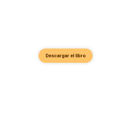
Descargar el libro
Hot Genres
Romance
Recursos
Hombre lobo
Palabras clave
Redes Sociales