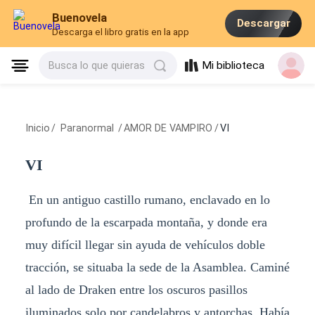
Buenovela
Descargar
Descarga el libro gratis en la app
Mi biblioteca
Busca lo que quieras
Inicio
/
Paranormal
/
AMOR DE VAMPIRO
/
VI
VI
En un antiguo castillo rumano, enclavado en lo
profundo de la escarpada montaña, y donde era
muy difícil llegar sin ayuda de vehículos doble
tracción, se situaba la sede de la Asamblea. Caminé
al lado de Draken entre los oscuros pasillos
iluminados solo por candelabros y antorchas. Había