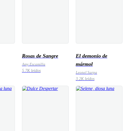
Rosas de Sangre
El demonio de
mármol
Amy Escamilla
5.7K leídos
Leonel Sarpa
3.2K leídos