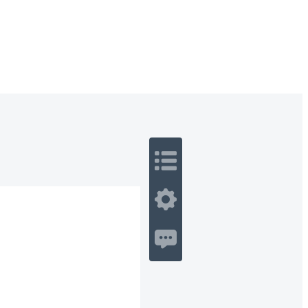
 Romance
Sci-Fi
Guerra
Otros