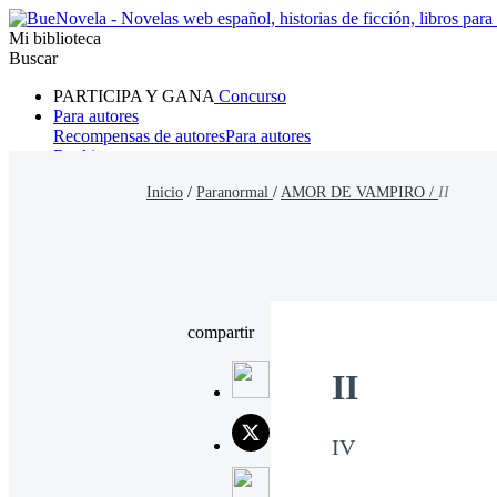
Mi biblioteca
Buscar
PARTICIPA Y GANA
Concurso
Para autores
Recompensas de autores
Para autores
Ranking
Navegar
Inicio
/
Paranormal
/
AMOR DE VAMPIRO /
II
Novelas
Cuentos Cortos
Todos
Romance
Hombre lobo
Mafia
Sistema
Fantasía
Urbano
LG
compartir
II
IV