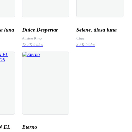
la luna
Dulce Despertar
Selene, diosa luna
Austen King
Clau
12.2K leídos
3.5K leídos
N EL
Eterno