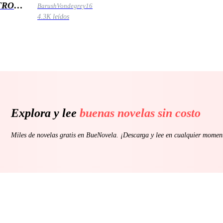
TROS
BarushVondegrey16
4.3K leídos
Explora y lee
buenas novelas sin costo
Miles de novelas gratis en BueNovela. ¡Descarga y lee en cualquier momen