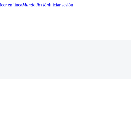
Mundo ficción
Iniciar sesión
BTQ+
YA/TEEN
Paranormal
Misterio/Thriller
Oriental
Juegos
Historia
MM