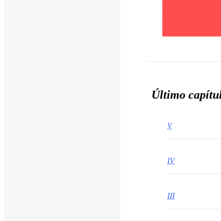
Último capítu
V
IV
III