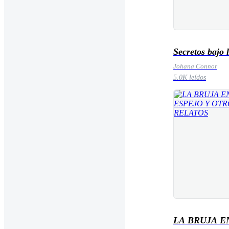
Secretos bajo 
Johana Connor
5.0K leídos
LA BRUJA E