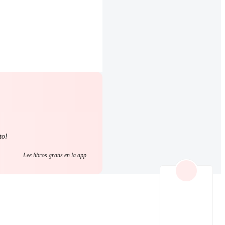
to!
Lee libros gratis en la app