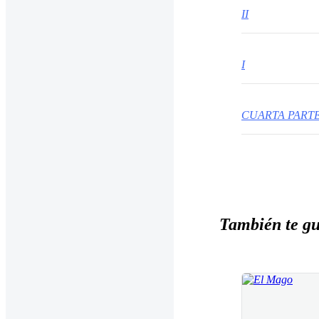
II
I
También te gu