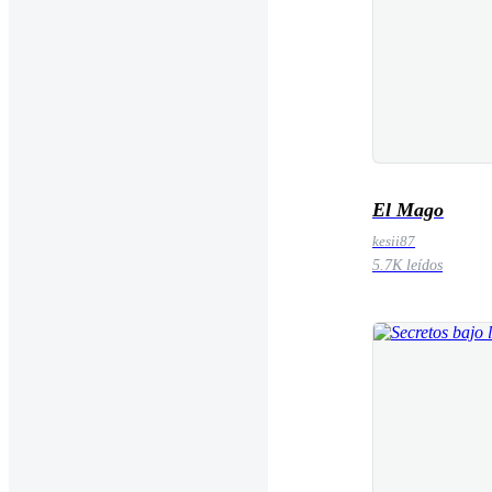
El Mago
kesii87
5.7K leídos