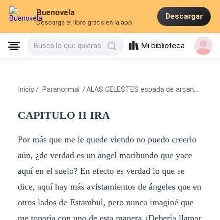
Buenovela
Descargar
Descarga el libro gratis en la app
Mi biblioteca
Busca lo que quieras
Inicio
/
Paranormal
/
ALAS CELESTES espada de arcangel
/
CAP
CAPITULO II IRA
Por más que me le quede viendo no puedo creerlo
aún, ¿de verdad es un ángel moribundo que yace
aquí en el suelo? En efecto es verdad lo que se
dice, aquí hay más avistamientos de ángeles que en
otros lados de Estambul, pero nunca imaginé que
me toparia con uno de esta manera ¿Debería llamar