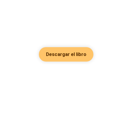
Descargar el libro
Hot Genres
Romance
Recursos
Hombre lobo
Palabras clave
Redes Sociales
Mafia