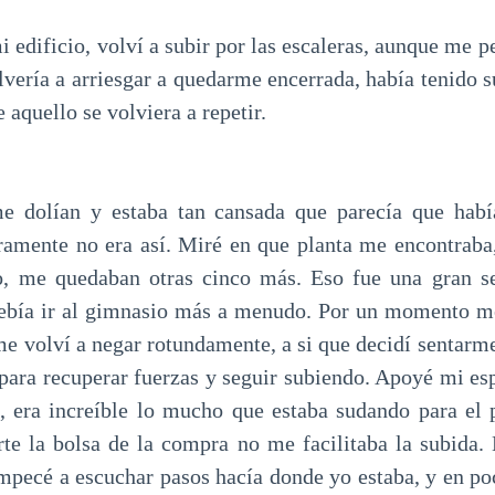
 edificio, volví a subir por las escaleras, aunque me pe
vería a arriesgar a quedarme encerrada, había tenido su
 aquello se volviera a repetir.
e dolían y estaba tan cansada que parecía que habí
ramente no era así. Miré en que planta me encontraba,
co, me quedaban otras cinco más. Eso fue una gran s
ebía ir al gimnasio más a menudo. Por un momento me
me volví a negar rotundamente, a si que decidí sentarme
 para recuperar fuerzas y seguir subiendo. Apoyé mi esp
s, era increíble lo mucho que estaba sudando para el 
rte la bolsa de la compra no me facilitaba la subida.
pecé a escuchar pasos hacía donde yo estaba, y en p