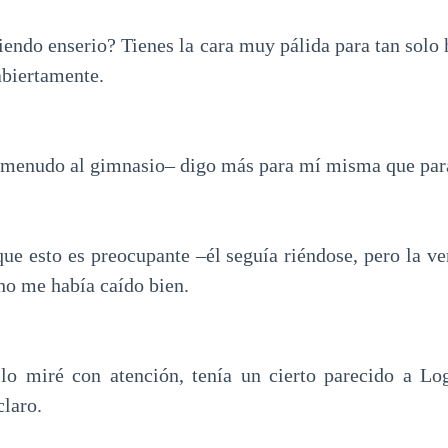
iendo enserio? Tienes la cara muy pálida para tan solo
 abiertamente.
 menudo al gimnasio– digo más para mí misma que para
 que esto es preocupante –él seguía riéndose, pero la v
ho me había caído bien.
o miré con atención, tenía un cierto parecido a Log
claro.