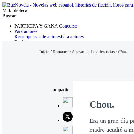
Mi biblioteca
Buscar
PARTICIPA Y GANA
Concurso
Para autores
Recompensas de autores
Para autores
Ranking
Navegar
Inicio
/
Romance
/
A pesar de las diferencias /
Chou.
Novelas
Cuentos Cortos
Todos
Romance
Hombre lobo
Mafia
Sistema
Fantasía
Urbano
LG
compartir
Chou.
Era un gran día 
madre acudió a mí 