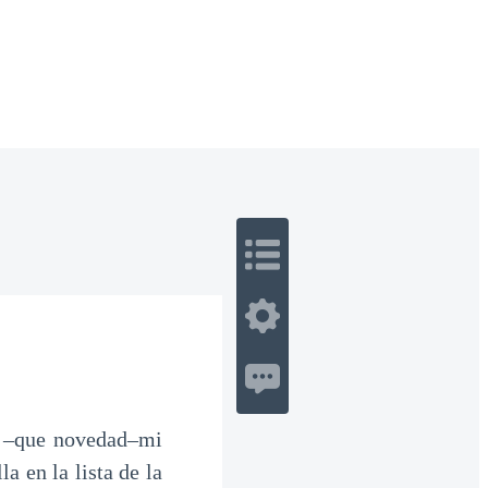
 Romance
Sci-Fi
Guerra
Otros
e –que novedad–mi
a en la lista de la