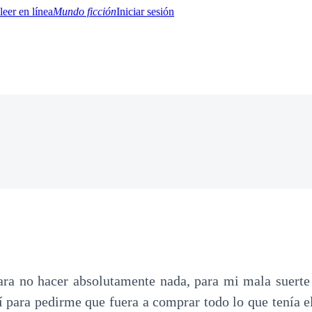
Mundo ficción
Iniciar sesión
BTQ+
YA/TEEN
Paranormal
Misterio/Thriller
Oriental
Juegos
Historia
MM
para no hacer absolutamente nada, para mi mala suert
para pedirme que fuera a comprar todo lo que tenía ell