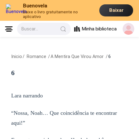
Buenovela
Baixar
Baixe o livro gratuitamente no
aplicativo
Minha biblioteca
Buscar...
Inicio
/
Romance
/
A Mentira Que Virou Amor
/
6
6
Lara narrando
“Nossa, Noah… Que coincidência te encontrar
aqui!”