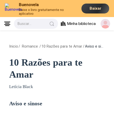
Buenovela
Baixar
Baixe o livro gratuitamente no
aplicativo
Minha biblioteca
Buscar...
Inicio
/
Romance
/
10 Razões para te Amar
/
Aviso e sinose
10 Razões para te
Amar
Letícia Black
Aviso e sinose