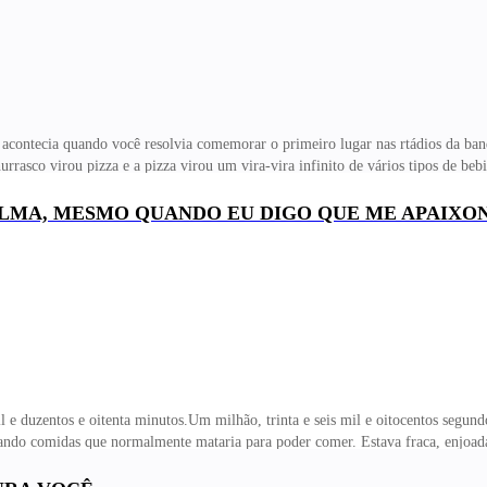
e acontecia quando você resolvia comemorar o primeiro lugar nas rtádios da ba
asco virou pizza e a pizza virou um vira-vira infinito de vários tipos de beb
uisse juntar os pontos do começo da comemoração, no meio da tarde, até o me
 estava vestida, agradeci quando me levantei. Isso significava que eu e Nate ha
ALMA, MESMO QUANDO EU DIGO QUE ME APAIXO
ue minha cabeça, que parecia gritar de tanto que doía nesse momento, me pertu
i meu cabelo com uma
il e duzentos e oitenta minutos.Um milhão, trinta e seis mil e oitocentos segu
ndo comidas que normalmente mataria para poder comer. Estava fraca, enjoada
pado e fazendo shows ruins em sua primeira turnê por minha causa. Nem devia 
cabeça que era tudo culpa das minhas aulas e da minha nova péssima alimentaçã