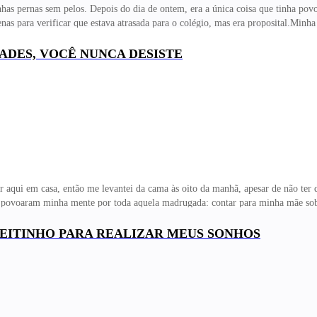
nhas pernas sem pelos. Depois do dia de ontem, era a única coisa que tinha po
penas para verificar que estava atrasada para o colégio, mas era proposital.Minh
ndido e que não precisássemos bolar um plano B, que incluía fazer piadas sobre
ngedor.Com um suspiro cansado, peguei minha mochila e saí para minha caminha
DADES, VOCÊ NUNCA DESISTE
egas meus que demoravam meia hora de ônibus pra chegar. Entrei no portão da i
r aqui em casa, então me levantei da cama às oito da manhã, apesar de não ter
ue povoaram minha mente por toda aquela madrugada: contar para minha mãe so
 desde que meu pai e ela se separaram e ele sumiu no mundo. Enrtão, ela tent
ássemos, mas acontecia. Quando contei-lhe sobre Nate, ela ficou zangada comig
JEITINHO PARA REALIZAR MEUS SONHOS
ez, disse que era sorte minha que Nate era um bom garoto, que tinha cuidado d
era nada demais e ficou bem óbvio qu