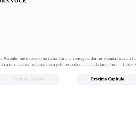
URA VOCÊ
s devesse perguntar a ele se sentia-se tão fraco quanto eu, já que estamos dorm
qui!Grunhi, me mexendo na cama. Eu mal conseguia dormir e ainda ficavam fa
vindo a maquiadora reclamar disso pelo resto da manhã e da tarde.Toc.— Lisse
 os restos mortais do vidro da minha janela no chão, estilhaçado. No meio daq
me arrastei até a beira da janela, onde não havia sobrado um nada de vidro. C
Capítulo Anterior
Próximo Capítulo