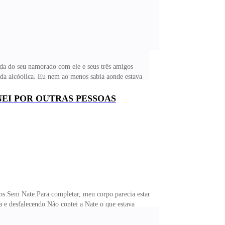
nda do seu namorado com ele e seus três amigos
ida alcóolica. Eu nem ao menos sabia aonde estava
u acordar, com um grande buraco no meio da noite,
víamos bebido o suficiente para nos ignorarmos e
NEI POR OUTRAS PESSOAS
rbaria pelo resto do dia se não fosse comer e tomar
ndos.Sem Nate.Para completar, meu corpo parecia estar
 e desfalecendo.Não contei a Nate o que estava
ser nada demais, podia ser que eu estivesse
o, além das noites que passava em claro sentindo