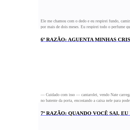
Ele me chamou com o dedo e eu respirei fundo, camin
por mais de dois meses. Eu respirei todo o perfume q
acostumei! — sussurrou com a voz falha. Parecia que
nossos lábios com extrema urgência. Mesmo assustada 
6ª RAZÃO: AGUENTA MINHAS CRI
cintura dele. Nate me fez gemer, apertando minhas cox
momentaneamente não significava que não iria se dive
— Cuidado com isso — cantarolei, vendo Nate carrega
no batente da porta, encostando a caixa nele para p
carregando.— Sai da frente, Nate, está pesado — rec
frente! — gargalhei— Mas você disse que o seu tá pes
7ª RAZÃO: QUANDO VOCÊ SAI, E
controlando para não xing&aac