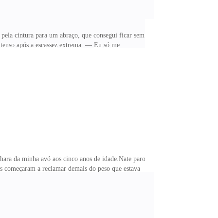
ela cintura para um abraço, que consegui ficar sem
ntenso após a escassez extrema. — Eu só me
ndo. Achava que Nate a tinha chutou enquanto grudava
e inesperada, logo agi, passando minhas pernas pela
a livre. Mas era claro que ela ficar livre
hara da minha avó aos cinco anos de idade.Nate parou
os começaram a reclamar demais do peso que estava
a em meio à confusão que estava.— Não, Nate, sai da
me impedindo de passar.— Nate — cantarolei, me