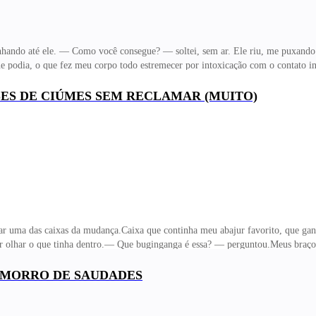
hando até ele. — Como você consegue? — soltei, sem ar. Ele riu, me puxando p
ue podia, o que fez meu corpo todo estremecer por intoxicação com o contato i
 alguém estava com tantos problemas quanto eu. A porta se abriu com um estro
com a repentinidade (e eu acho que nunca vou me acostumar com ela) da atitud
SES DE CIÚMES SEM RECLAMAR (MUITO)
as com força e me imprensando na parede, fechando a porta com a mão que ficar
rtir. — Senti
r uma das caixas da mudança.Caixa que continha meu abajur favorito, que gan
oder olhar o que tinha dentro.— Que buginganga é essa? — perguntou.Meus braç
lamei.— Vamos trocar — propôs, puxando a minha caixa e tentando fazer a troc
ado, eu disse pra você não carregar nada pesado — ele continuava na frente, 
U MORRO DE SAUDADES