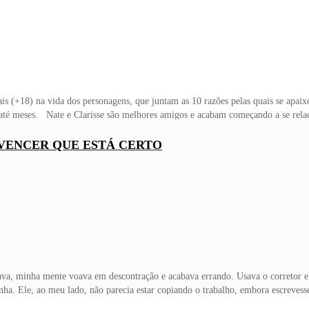
s (+18) na vida dos personagens, que juntam as 10 razões pelas quais se apaix
 até meses. Nate e Clarisse são melhores amigos e acabam começando a se relac
e e os 10 motivos pelos quais eles se amam. É uma antologia de 10 contos que 
tulo, uma história diferente que pode acontecer logo a seguir da anterior ou co
ONVENCER QUE ESTÁ CERTO
a sua irmã, o professor responsável pela Central de apoio aos alunos homossexu
-lo da sala onde
ava, minha mente voava em descontração e acabava errando. Usava o corretor 
nha. Ele, ao meu lado, não parecia estar copiando o trabalho, embora escreves
em de perguntar o que era, não com o professor mais rígido da escola em sala.