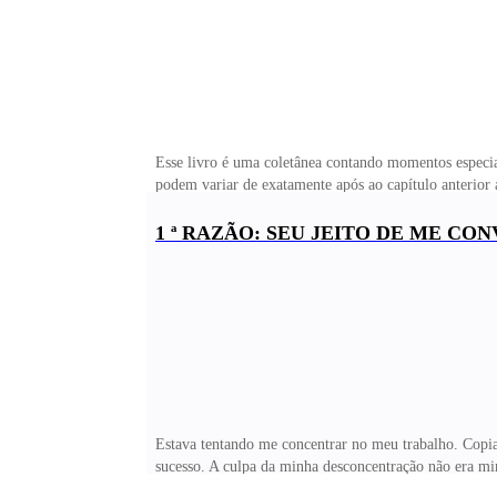
Esse livro é uma coletânea contando momentos especiai
podem variar de exatamente após ao capítulo anterior
iremos acompanhar 10 capítulos do amor de Nate e Liss
sem ligação de tempo e espaço entre eles. A cada capí
1 ª RAZÃO: SEU JEITO DE ME C
Nataniel devolve um objeto que Clarisse emprestou par
perigo e sua princesa no cavalo branco resolve resgatá
Estava tentando me concentrar no meu trabalho. Copi
sucesso. A culpa da minha desconcentração não era mi
curiosidade me corroía, porém eu não estava com corag