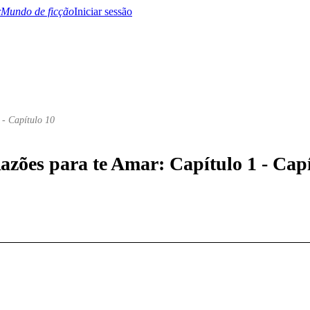
Mundo de ficção
Iniciar sessão
 - Capítulo 10
BTQ+
YA/TEEN
Paranormal
Misterio/Thriller
Oriental
Juegos
Historia
MM
azões para te Amar: Capítulo 1 - Cap