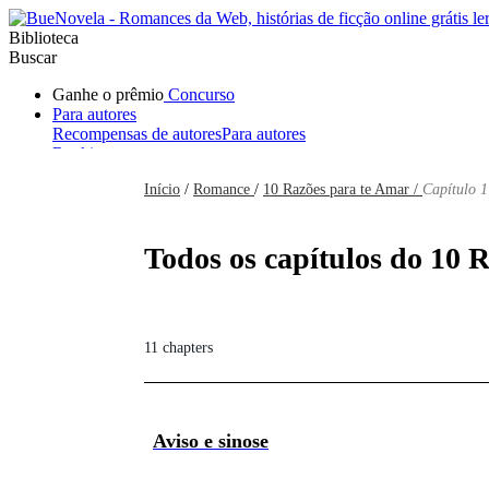
Biblioteca
Buscar
Ganhe o prêmio
Concurso
Para autores
Recompensas de autores
Para autores
Ranking
Navegar
Início
/
Romance
/
10 Razões para te Amar /
Capítulo 1
Novelas
Contos Curtos
Todos
Romance
Hombre lobo
Mafia
Sistema
Fantasía
Urbano
LG
Todos os capítulos do 10 R
11 chapters
Aviso e sinose