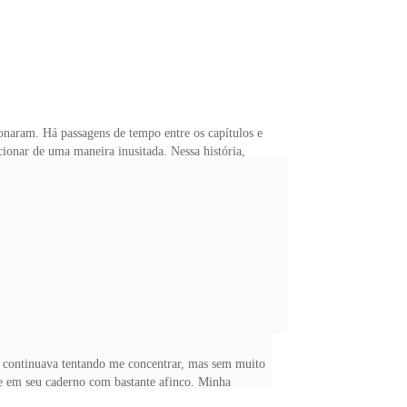
onaram. Há passagens de tempo entre os capítulos e
ionar de uma maneira inusitada. Nessa história,
vão passar pela vida sexual e romântica do casal,
m semanas, meses de diferença entre elas.Quando
ais da escola questiona sua sexualidade. Nate fica em
e continuava tentando me concentrar, mas sem muito
se em seu caderno com bastante afinco. Minha
 Ele sorria se divertindo enquanto rabiscava em seu