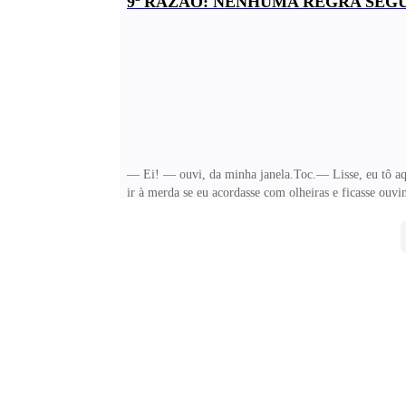
9ª RAZÃO: NENHUMA REGRA SEG
falta dos braços de Nate ao meu redor. Talvez eu apena
— Ei! — ouvi, da minha janela.Toc.— Lisse, eu tô a
ir à merda se eu acordasse com olheiras e ficasse ou
me levantei em um salto e, coçando os olhos, encarei
com a voz uma oitava mais aguda.Calcei meu chinelo e 