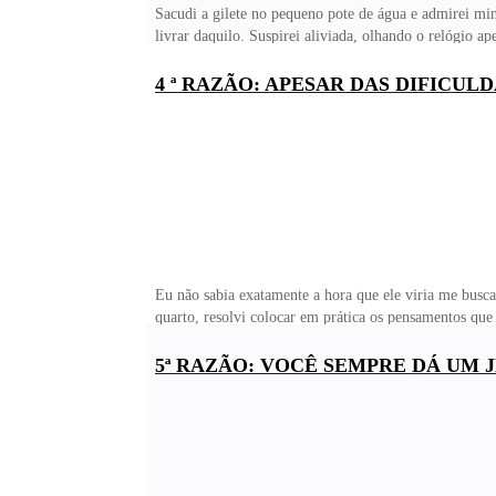
Sacudi a gilete no pequeno pote de água e admirei mi
livrar daquilo. Suspirei aliviada, olhando o relógio a
problema com o professor César, desfazendo o mal-ente
a escola, o que eu achava que seria um pouco constra
4 ª RAZÃO: APESAR DAS DIFICUL
pessoa sortuda por morar assim tão perto, tinham col
Eu não sabia exatamente a hora que ele viria me busca
quarto, resolvi colocar em prática os pensamentos q
com a minha mãe era bom, sempre fôramos só nós duas
compreender minhas confusões; Não era comum que brig
5ª RAZÃO: VOCÊ SEMPRE DÁ UM 
caso de algo tão importante quanto a minha primeira v
Ela ficou indignada que eu continuei a dizer que não 