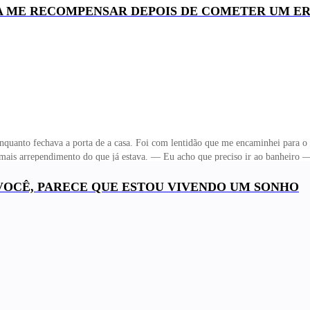
ticando o meu pescoço para tentar averiguar. Ao perceber minha atenção, Nate 
NTA ME RECOMPENSAR DEPOIS DE COMETER UM E
ria da diretora pediu para o professor dar uma saída rapidinho. Arrumei-me na c
control
quanto fechava a porta de a casa. Foi com lentidão que me encaminhei para o 
 mais arrependimento do que já estava. — Eu acho que preciso ir ao banheiro 
 cara amarrada quando me mostrou o caminho até o banheiro e eu entrei, fecha
quena mancha de sangue na minha calcinha, em um vermelho mais vivo do que se
 VOCÊ, PARECE QUE ESTOU VIVENDO UM SONHO
e lavar com um pedaço de papel higiênico que molhei na pia para aliviar-me. Apr
 parede e