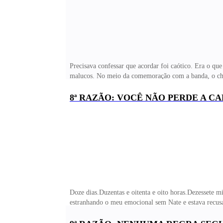
Precisava confessar que acordar foi caótico. Era o qu
malucos. No meio da comemoração com a banda, o churr
quando acordei e demorou um pouco até que eu conseg
apagado pela quantidade de álcool ingerida. Por Deus,
8ª RAZÃO: VOCÊ NÃO PERDE A C
cairmos na cama pra dormir. Isso também significava q
um comprimido para acalmá-la nesse segundo. Prend
Doze dias.Duzentas e oitenta e oito horas.Dezessete m
estranhando o meu emocional sem Nate e estava recusa
acontecendo comigo porque não queria deixá-lo preocu
estressada com o começo da faculdade.Botei na minha 