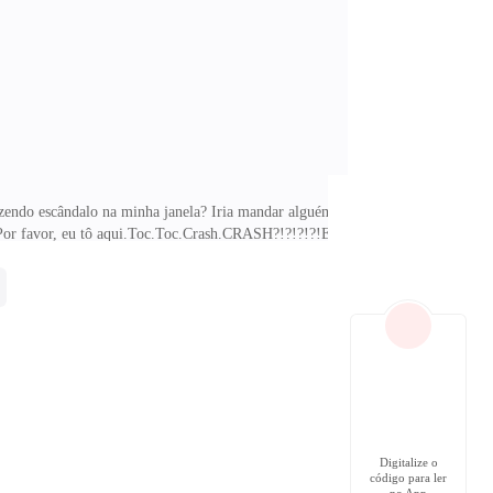
in
zendo escândalo na minha janela? Iria mandar alguém
? Por favor, eu tô aqui.Toc.Toc.Crash.CRASH?!?!?!?!Eu
ueles cacos, uma pedra.— Mas o quê? — questionei,
urvei-
Digitalize o
código para ler