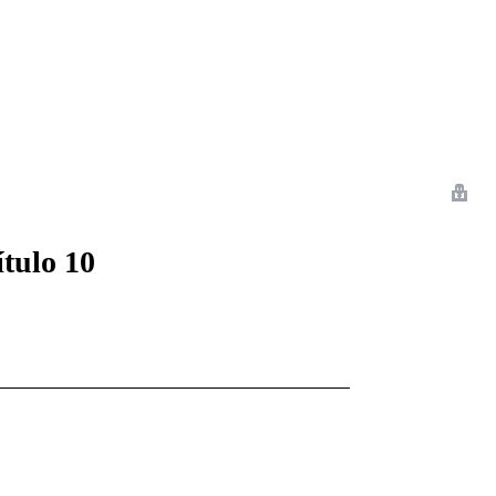
 Romance
Sci-Fi
Guerra
Otros
ítulo 10