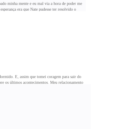
voado minha mente e eu mal via a hora de poder me
a esperança era que Nate pudesse ter resolvido o
 nossas sexualidades e nos agarrar na frente de toda
da de quinze minutos até a escola; sabia que era uma
nstituição com
 dormido. E, assim que tomei coragem para sair do
bre os últimos acontecimentos. Meu relacionamento
ava ser próxima e ser minha amiga, buscando
o por ter sido tão irresponsável e ter feito pouco
e mim e tentado reverter a situação assim que soubera.