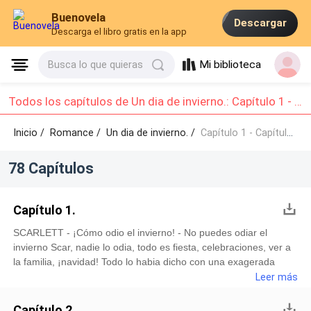
Buenovela
Descargar
Descarga el libro gratis en la app
Mi biblioteca
Busca lo que quieras
Todos los capítulos de Un dia de invierno.: Capítulo 1 - Capítulo 10
Inicio /
Romance
/
Un dia de invierno. /
Capítulo 1 - Capítulo 10
78 Capítulos
Capítulo 1.
SCARLETT - ¡Cómo odio el invierno! - No puedes odiar el
invierno Scar, nadie lo odia, todo es fiesta, celebraciones, ver a
la familia, ¡navidad! Todo lo habia dicho con una exagerada
alegría y dio un salto, abriendo los brazos a los costados. - Eres
Leer más
demasiado teatral querida hermana, sabes que no me gustan
estas fechas. A mi hermana menor, Dana, le encantaban las
Capítulo 2.