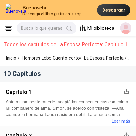
Buenovela
Descargar
Descarga el libro gratis en la app
Mi biblioteca
Busca lo que quieras
Todos los capítulos de La Esposa Perfecta: Capítulo 1 - Capítulo 10
Inicio /
Hombres Lobo Cuento corto/
La Esposa Perfecta /
Capí
10 Capítulos
Capítulo 1
Ante mi inminente muerte, acepté las consecuencias con calma.
Mi compañero de alma, Simón, se acercó con tristeza. —Ana,
cuando tu hermana Laura nació era débil. La omega con la
capacidad de curación más pobre. Ahora, un riñón se le necrosó
Leer más
y solo un trasplante la salvará. Él sacó un documento, era un
acuerdo de ruptura del vínculo de «compañeros de alma». Tras
Capítulo 2