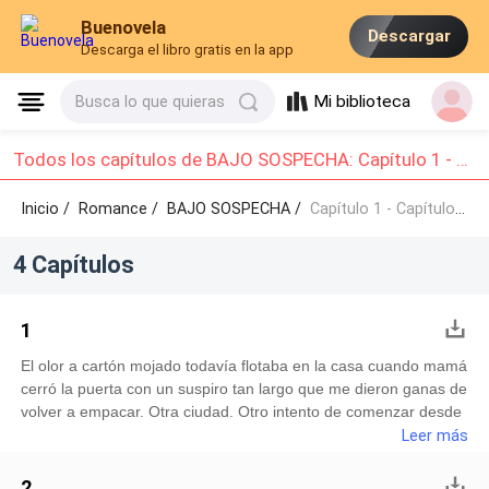
Buenovela
Descargar
Descarga el libro gratis en la app
Mi biblioteca
Busca lo que quieras
Todos los capítulos de BAJO SOSPECHA: Capítulo 1 - Capítulo 4
Inicio /
Romance
/
BAJO SOSPECHA /
Capítulo 1 - Capítulo 4
4 Capítulos
1
El olor a cartón mojado todavía flotaba en la casa cuando mamá
cerró la puerta con un suspiro tan largo que me dieron ganas de
volver a empacar. Otra ciudad. Otro intento de comenzar desde
cero. Otra mentira que cargar a cuestas.—¿Quieres ayuda para
Leer más
deshacer tus maletas? —preguntó, con esa voz suave que
usaba cada vez que intentaba no parecer rota.Negué con la
2