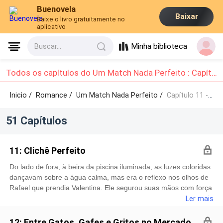
Buenovela
Baixar
Baixe o livro gratuitamente no
aplicativo
Minha biblioteca
Buscar...
Todos os capítulos do Um Match Nada Perfeito : Capítulo 11 - Capítulo 20
Inicio /
Romance
/
Um Match Nada Perfeito /
Capítulo 11 - Capítulo 20
51 Capítulos
11: Clichê Perfeito
Do lado de fora, à beira da piscina iluminada, as luzes coloridas
dançavam sobre a água calma, mas era o reflexo nos olhos de
Rafael que prendia Valentina. Ele segurou suas mãos com força
suave, como quem não queria apenas tocá-la, mas ancorá-la
Ler mais
ali. — Me desculpa — ele disse, a voz rouca, falhando entre a
culpa e o carinho. — Eu devia ter sido mais firme com ela. Mais
12: Entre Gatos, Gafes e Gritos no Mercado