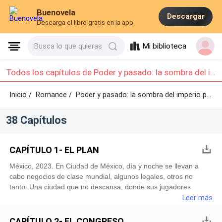
Buenovela
Descargar
Descarga el libro gratis en la app
Mi biblioteca
Busca lo que quieras
Todos los capítulos de Poder y pasado: la sombra del imperio petrolero. : Capítulo 1 - Capítulo 10
Inicio /
Romance
/
Poder y pasado: la sombra del imperio petrolero. /
38 Capítulos
CAPÍTULO 1- EL PLAN
México, 2023. En Ciudad de México, día y noche se llevan a
cabo negocios de clase mundial, algunos legales, otros no
tanto. Una ciudad que no descansa, donde sus jugadores
principales deben estar un paso adelante para poder mover las
Leer más
fichas a su antojo. Lastimosamente para ellos, a veces en el
juego aparecen fichas que no tenían previstas, y eso les da dos
CAPÍTULO 2- EL CONGRESO