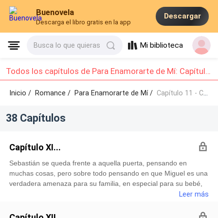
Buenovela
Descargar
Descarga el libro gratis en la app
Mi biblioteca
Busca lo que quieras
Todos los capítulos de Para Enamorarte de Mí: Capítulo 11 - Capítulo 20
Inicio /
Romance
/
Para Enamorarte de Mí /
Capítulo 11 - Capítulo 20
38 Capítulos
Capítulo XI...
Sebastián se queda frente a aquella puerta, pensando en
muchas cosas, pero sobre todo pensando en que Miguel es una
verdadera amenaza para su familia, en especial para su bebé,
porque sabe que el hombre no tiene intenciones para nada
Leer más
buenas con la criatura.-“¿Qué harás?”-No tengo ni idea…como
vez Aranza…-“Como te dijo tu suegro, lucha gilipollas, lucha por
Capítulo XII...