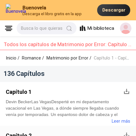
Buenovela
Descargar
Descarga el libro gratis en la app
Mi biblioteca
Busca lo que quieras
Todos los capítulos de Matrimonio por Error: Capítulo 1 - Capítulo 10
Inicio /
Romance
/
Matrimonio por Error /
Capítulo 1 - Capítulo 10
136 Capítulos
Capítulo 1
Devin BeckerLas VegasDesperté en mi departamento
vacacional en Las Vegas, a dónde siempre llegaba cuando
venía por temporadas. Un espantoso dolor de cabeza y el
estómago revuelto me despertaron, había estado buena la
Leer más
fiesta anoche, lo peor era que no me podía acordar de nada, ni
siquiera cómo había llegado aquí, era una incógnita que no
Capítulo 2