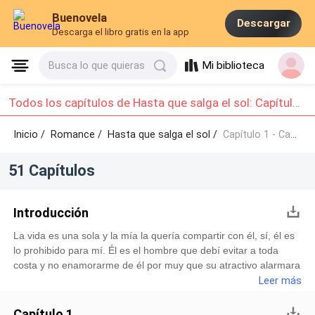
Buenovela
Descargar
Descarga el libro gratis en la app
Mi biblioteca
Busca lo que quieras
Todos los capítulos de Hasta que salga el sol: Capítulo 1 - Capítulo 10
Inicio /
Romance
/
Hasta que salga el sol /
Capítulo 1 - Capítulo 10
51 Capítulos
Introducción
La vida es una sola y la mía la quería compartir con él, sí, él es
lo prohibido para mí. Él es el hombre que debí evitar a toda
costa y no enamorarme de él por muy que su atractivo alarmara
cada una de mis células. Él es con el que sueño todas las
Leer más
noches y mi pesadilla empieza al despertar y darme cuenta de
que solo fue un sueño.La vida es una sola, tan solo una y
Capítulo 1