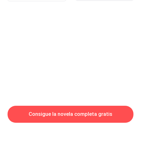
evidente, él me dejaba ver lo que tanto ocultaba al bajar sus
ojos.—Toma— le di su taza de café—. ¿Me llevarás a clase?Sus
ojos buscan los míos y mi pecho vibró—. Si quieres, sí.—
Quiero.—Vale, entonces date prisa en cambiarte, tengo una
junta importante en una hora.Con
Consigue la novela completa gratis