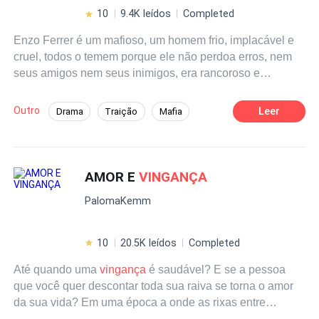
faz a menor ideia que a
vingança
pode ser algo doce tão
10
9.4K leídos
Completed
doce quanto o verdadeiro amor...
Enzo Ferrer é um mafioso, um homem frio, implacável e
cruel, todos o temem porque ele não perdoa erros, nem
seus amigos nem seus inimigos, era rancoroso e
vingativo, nunca esqueceu uma afronta; não acreditava
na amizade e não confiava nas boas intenções das
Outro
Leer
Drama
Traição
Mafia
pessoas... e seu mau humor cresceu quando uma
Romance Sombrio
Diferença de Idade
tragédia marcou sua vida, perdendo sua única irmã e
mergulhando-o em uma espiral de ódio... agora seu único
Poder Feminino
Vingança
desejo é vingar-se da filha do homem que causou a
AMOR E
VINGANÇA
morte de sua irmã, e ele não descansará até vê-la
PalomaKemm
destruída, assim como seu pai destruiu seu sangue. Nicol
é o tesouro mais precioso da família parisiense, ela é
caprichosa, mimada, acostumada a fazer seu próprio
10
20.5K leídos
Completed
caminho e a ser amada por todos. Diante da crise
Até quando uma
vingança
é saudável? E se a pessoa
financeira de seu pai, ela decide aceitar as condições do
que você quer descontar toda sua raiva se torna o amor
único homem que pode salvá-los da ruína. O que ela não
da sua vida? Em uma época a onde as rixas entre
sabe é que Enzo não é movido pelo amor, mas por um
famílias era comum, a onde casamentos arranjados era
desejo doentio de destruir a coisa mais valiosa que