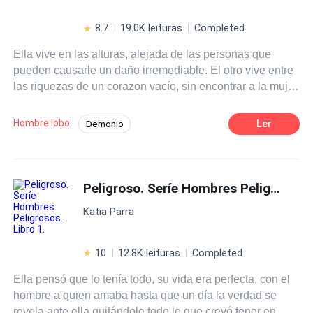
peligroso. La apuesta es la vida de Violeth y lo más
importante es no enamorarse…
8.7
19.0K leituras
Completed
Ella vive en las alturas, alejada de las personas que
pueden causarle un daño irremediable. El otro vive entre
las riquezas de un corazon vacío, sin encontrar a la mujer
de su vida. Pero un trato inquebrantable que se había
creado hace muchos años, hará que ellos se unan. Un
Hombre lobo
Ler
Demonio
Alfa en busca de su mate y una Vampita en busca de la
POV en primera persona
De Odio al Amor
salvación de su padre. Andrew y Victoria tienen que
aprender a vivir una vida que ninguno de los dos estaba
Desafío a las Expectativas
Venganza
dispuesto a compartir, pero un trato es un trato. ¿Lograran
Peligroso. Seríe Hombres Peligrosos. Libro 1.
Romance oscuro
Poder Femenino
superar sus diferencias?
Licántropo
Vampiro
Katia Parra
10
12.8K leituras
Completed
Ella pensó que lo tenía todo, su vida era perfecta, con el
hombre a quien amaba hasta que un día la verdad se
revela ante ella quitándole todo lo que creyó tener en