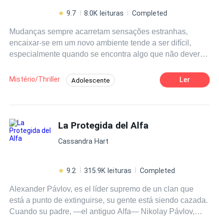
9.7
8.0K leituras
Completed
Mudanças sempre acarretam sensações estranhas,
encaixar-se em um novo ambiente tende a ser difícil,
especialmente quando se encontra algo que não deveria
existir em seu novo quarto. Era exatamente isso que
atormentava a jovem Sarah ao depara-se com um
Mistério/Thriller
Ler
Adolescente
espectro sombrio fitando-a com intensidade, e depois de
De Fraco a Forte
Campus
ser taxada de esquizofrênica acaba por buscar respostas
por conta própria. Porém, sua procura desencadeará uma
Habilidade Especial
Contemporâneo
série de problemas a sua vida pois, os segredos
La Protegida del Alfa
Vampiro
Enredo Acelerado
Drama
enterrados de toda aquela comunidade começaram a vir
Cassandra Hart
à tona. E comunidades isoladas podem ter muitos
segredos sombrios...
9.2
315.9K leituras
Completed
Alexander Pávlov, es el líder supremo de un clan que
está a punto de extinguirse, su gente está siendo cazada.
Cuando su padre, —el antiguo Alfa— Nikolay Pávlov,