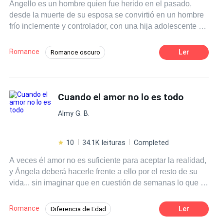
Angello es un hombre quien fue herido en el pasado,
desde la muerte de su esposa se convirtió en un hombre
frío inclemente y controlador, con una hija adolescente a
quien ha criado bajo unas estrictas normas de
comportamiento, por otra parte, Martina es una mujer
Romance
Ler
Romance oscuro
segura de sí misma, independiente, profesional exitosa,
Poder Femenino
Pasión
quien es ferviente creyente de la igualdad, no tolera las
injusticias y no cree en el amor, porque piensa que
ningún hombre merece sacrificar su libertad ¿Lograrán
Cuando el amor no lo es todo
estas almas solitarias unir sus vidas? ¿Podrá Angello
Almy G. B.
cambiar su forma de pensar al encontrar una mujer
excepcional? Todos los derechos reservados. Registrado
en Safe Creative bajo el número 2001052802718
10
34.1K leituras
Completed
A veces él amor no es suficiente para aceptar la realidad,
y Ángela deberá hacerle frente a ello por el resto de su
vida... sin imaginar que en cuestión de semanas lo que le
ha costado tanto mantener en secreto saldrá a la luz,
haciéndola tomar decisiones que podrían separarla para
Romance
Ler
Diferencia de Edad
siempre del único que la ha amado tal cual es.