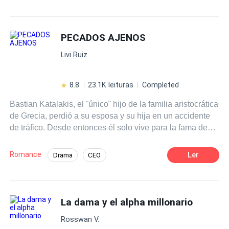
Romance oscuro
Infidelidad
CEO
Venganza
Acción
Pasión
PECADOS AJENOS
Independiente
Mujeriego
Livi Ruiz
8.8
23.1K leituras
Completed
Bastian Katalakis, el ¨único¨ hijo de la familia aristocrática
de Grecia, perdió a su esposa y su hija en un accidente
de tráfico. Desde entonces él solo vive para la fama de
Katalakis y cree que nunca va a enamorarse de otra
mujer. Hasta un día su primo Athan Katalakis le trae una
Romance
Ler
Drama
CEO
mujer como regalo de su cumpleaños: Violeth Jones, una
Diferencia de Edad
Identidad oculta
mujer hermosa, amable que le atrae a Bastian en su
primera vista, pero también su padre causó el accidente.
Aventurera
Comedia
Venganza
Athan Katalakis, el ̈ oveja negra ̈ de la familia, el único
La dama y el alpha millonario
objetivo de su vida es destruir la vida de Bastian. Esta
Rosswan V.
vez, Athan invita a Bastian a un juego dulce pero