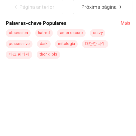
businessman, used to always getting his own way, hard-
Contemporary
Página anterior
Próxima página
hearted and distrustful of women due to his past
experiences. Both are attracted to each other and give
Palavras-chave Populares
Mais
free rein to their passion, until the past knocks at the door
ruining Sophia's illusions, however, not everything is what
obsession
hatred
amor oscuro
crazy
it seems and wounded creates a big lie that will turn
possessivo
dark
mitología
대단한 사위
against her and awaken in Sebastini a cruel, selfish,
vindictive and distrustful man, who will seek a way to
다크 판타지
thor x loki
destroy her and his own without mercy. Can there be
hope for love to triumph in this story? Registered in
Safecreative under number 2008104985351. All rights
reserved. The total or partial reproduction of this work by
any means or its adaptation without the express
authorization of the author is prohibited.