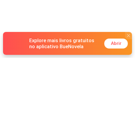
Explore mais livros gratuitos
Abrir
no aplicativo BueNovela
Hot Genres
Romance
Recursos
Lobisomem
Palavras-chave
Redes sociais
Máfia
Pesquisas importantes