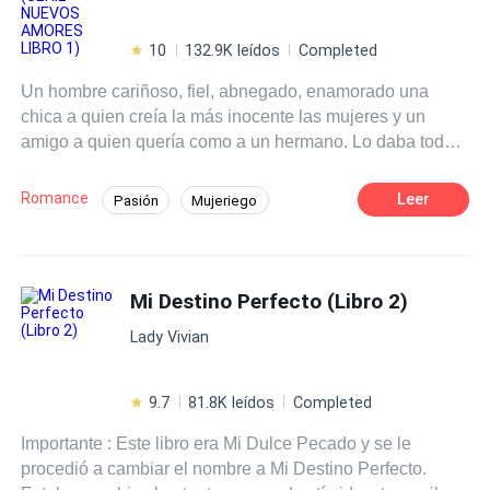
10
132.9K leídos
Completed
Un hombre cariñoso, fiel, abnegado, enamorado una
chica a quien creía la más inocente las mujeres y un
amigo a quien quería como a un hermano. Lo daba todo
por ellos, su mundo giraba entorno a ellos, prefirió a la
mujer antes que a su familia, hasta que un día al llegar
Romance
Leer
Pasión
Mujeriego
sorpresivamente a su departamento, es testigo de la más
Infidelidad
Rebelde
Venganza
cruel traición. Destruido, acumulando odio y
resentimiento en su corazón se aparta de todos, se va a
CEO
Traición
Comedia
Acción
una cabaña a internarse solo para sus heridas. Hasta que
Mi Destino Perfecto (Libro 2)
un día fuerte Nevada, escucha a sus perros ladrando
Lady Vivian
fuertemente, se asoma por alféizar su ventana y ve un
bulto tirado camino a su cabaña. Sale con curiosidad a
inspeccionar que se trata y al llegar junto a , se encuentra
9.7
81.8K leídos
Completed
una mujer que se ha desplomado producto del
Importante : Este libro era Mi Dulce Pecado y se le
inclemente clima. Con desgano porque ama su Soledad,
procedió a cambiar el nombre a Mi Destino Perfecto.
la levanta y la lleva al interior de la cabaña... ¿Quién