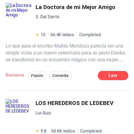
lejos.Cuando el peligro se cierne sobre Abi, Edward hará
La Doctora de mi Mejor Amigo
Diferencia de Edad
Acción
todo para mantenerla a salvo, incluso amarla.
S. Dal Santo
10
66.4K leídos
Completed
Lo que para el escritor Matías Mendoza parecía ser una
simple visita a un nuevo veterinario para su perro Danko,
se transformó en un encuentro mágico con una mujer.
¿Pero qué sucede cuando en aquel encuentro no solo
encuentra el amor, pero también a su hijo, uno que no
Romance
Leer
Pasión
Comedia
sabía que existía? LA REPRODUCCIÓN TOTAL O
Ritmo Rápido
Identidad oculta
PARCIAL DE ESTE MATERIAL QUEDA PROHIBIDA.
LA HISTORIA ESTA REGISTRADA EN SAFE
Amor a Primera Vista
Doctor
CREATIVE . Copyright © 2006014206436
LOS HEREDEROS DE LEDEBEV
Livi Ruiz
9.8
60.6K leídos
Completed