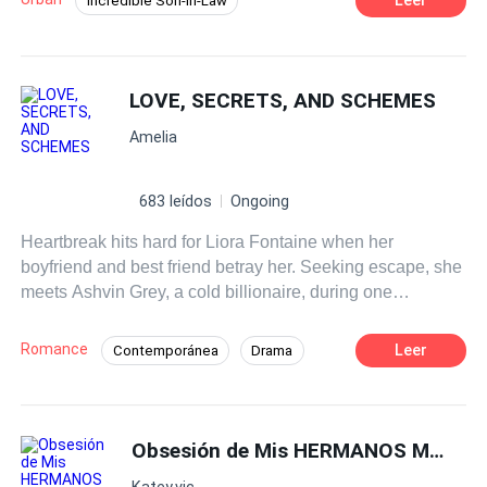
Incredible Son-in-Law
Instant Billionaire
Revenge
Hidden Identity
CEO
Fast-Paced Plot
LOVE, SECRETS, AND SCHEMES
Contemporary
Amelia
683 leídos
Ongoing
Heartbreak hits hard for Liora Fontaine when her
boyfriend and best friend betray her. Seeking escape, she
meets Ashvin Grey, a cold billionaire, during one
impulsive night — only to discover days later that she is
pregnant. Cast out by her parents, Liora must survive
Romance
Leer
Contemporánea
Drama
alone and raise her daughter, Avery, from nothing. Two
Final feliz
Multimillonario
years later, fate reunites her with Ashvin. He recognizes
her immediately but pretends not to know her. When the
Madre soltera
Inteligente
truth about their child comes to light, Ashvin proposes a
Obsesión de Mis HERMANOS MILLONARIOS
Matrimonio por Contrato
contract marriage. But secrets, betrayals, and dangerous
Aventura de Una Noche
Embarazo
Katey.vic