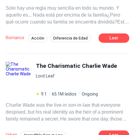
Solo hay una regla muy sencilla en todo su mundo. Y
aquello es... Nada está por encima de la familia¿Pero
qué ocurre cuando su familia se encuentra dividida?Esta
es la historia de Ull Ledebev, quien se ve envuelto en una
gran confrontación, luego de seis años de ser
Romance
Leer
Acción
Diferencia de Edad
abandonado por el amor de su vida. Y enterarse que en
Rebelde
Romance oscuro
Traición
todos esos años aquella guardaba un gran secreto con el
que había huido, sus nuevos y más preciados tesoros
Drama
Mafia
Despiadado
The Charismatic Charlie Wade
Venganza
Lord Leaf
9.1
65.1M leídos
Ongoing
Charlie Wade was the live-in son-in-law that everyone
despised, but his real identity as the heir of a prominent
family remained a secret. He swore that one day, those
who shunned him would kneel before him and beg for
mercy, eventually!
Urban
Leer