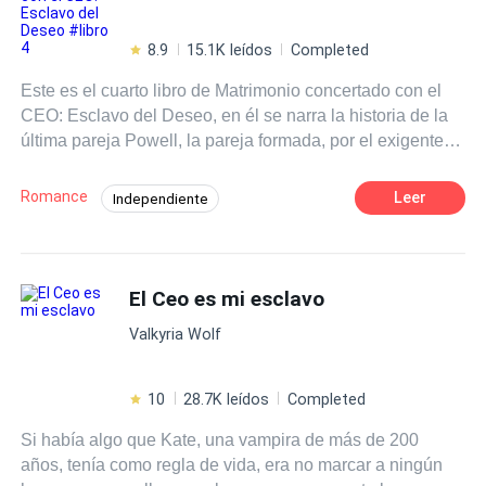
8.9
15.1K leídos
Completed
Este es el cuarto libro de Matrimonio concertado con el
CEO: Esclavo del Deseo, en él se narra la historia de la
última pareja Powell, la pareja formada, por el exigente y
competitivo, Keanu Powell, con la inteligente y decidida
Arianna Cortes. Arianna, aunque está muy enamorada de
Romance
Leer
Independiente
su prometido, tiene miedo de que su obsesión por
Diferencia de Edad
Pasión
quedarse con el puesto de CEO general de Powell
Holding. Esta obsesión, ha sometido a su futura esposas
Romance oscuro
Primer Amor
a miedos e inseguridades sobre la relación de ambos,
El Ceo es mi esclavo
Poder Femenino
Rebelde
CEO
mucho antes de casarse, si añadimos que Arianna tiene
Matrimonio por Contrato
Valkyria Wolf
una carga familiar detrás, sus hermanos dependen de
ella, tampoco acetara, bajo ningún concepto que sus
hijos, los que tendría, muy feliz, con el hombre que ama,
10
28.7K leídos
Completed
sean usados como moneda de cambio, para las
Si había algo que Kate, una vampira de más de 200
ambiciones de Keanu. Eso sin contar que ambos son
años, tenía como regla de vida, era no marcar a ningún
adictos él uno al otro. Su primer encuentro sexual, en su