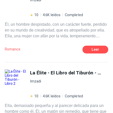
10
4.6K leídos
Completed
Él, un hombre despistado, con un carácter fuerte, perdido
en su mundo de creatividad, que es atropellado por ella.
Ella, una mujer con afán por la vida, temperamento
endemoniado, curiosa por algunas cosas. Un oso que
quiere su futura pareja en ella. Una salvaje sin dirección.
Romance
Leer
¿Lograra él conocer a profundidad la mujer, que le arroya
a cada instante?¿Ella dejara de auto protegerse? El
inicio de un camino, donde muchas más vidas se entre
cruzan, dando a sus mundos, el misterio suficiente para
La Élite - El Libro del Tiburón - Libro 2
lanzarse a recorrer los paradigmas de la sensualidad que
Imzadi
trae el BDSM.
10
4.6K leídos
Completed
Ella, demasiado pequeña y al parecer delicada para un
hombre como él. Él, un matón sin remedio, que tiene que