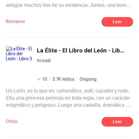
arreglar muchos líos de su existencia. Juntos, una bomba
atómica que si llega a explotar serán muchos los caídos a
su alrededor. Dos caminos en ascenso y descenso, un
Romance
Leer
mundo nuevo para ella, y para él un equilibrio en su caos.
La Élite - El Libro del León - Libro 3
Imzadi
10
3.7K leídos
Ongoing
Un León, es lo que es: carismático, sutil, cazador y rudo.
Ella una princesa pelirroja en toda regla, con un carácter
enigmático y peligroso. Luego una castaña, dramática en
su andar, candente al bailar. La cereza del pastel es una
rubia a la que no puedes ignorar, su suave espíritu es
Otros
Leer
fuerza en crecimiento. Un cóctel que se enciende las
veinticuatro horas.