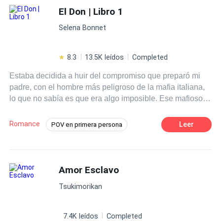
El Don | Libro 1
Selena Bonnet
8.3
13.5K leídos
Completed
Estaba decidida a huir del compromiso que preparó mi
padre, con el hombre más peligroso de la mafia italiana,
lo que no sabía es que era algo imposible. Ese mafioso
perverso me arruinó la vida en tan solo unos días.
Penetró en mi corazón arrasando con todo a su paso y no
Romance
Leer
POV en primera persona
le importó cargarse a cuánto se atravesará. Tonta de mí,
Ritmo Rápido
Romance oscuro
creí que podía vengarme o amarlo. Qué equivocada
estaba, no debí dejar que me tocará o me besará. Aquello
Realeza
Venganza
fue mi perdición infernal. Y cedí a todo, por que me
Amor Esclavo
Matrimonio por Contrato
Mafia
encanta quemarme. Ahora estaba atrapada en las garras
Rebelde
Tsukimorikan
de ese demonio.
7.4K leídos
Completed