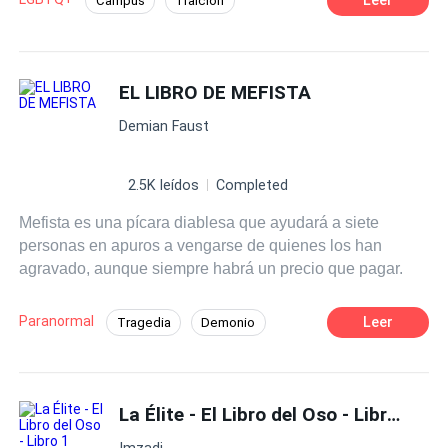
Campus
Traición
Kenneth Roth,ex líder de Alfaπ para ser el favorito de
el corazón...
Ritmo Rápido
Abogado
Liam por su carácter rebelde,sin saber que hacerlo podría
traer mas problemas de los que él hubiera imaginado.
Diferencia de Edad
Rebelde
EL LIBRO DE MEFISTA
POV en tercera persona
Contemporánea
Demian Faust
2.5K leídos
Completed
Mefista es una pícara diablesa que ayudará a siete
personas en apuros a vengarse de quienes los han
agravado, aunque siempre habrá un precio que pagar.
Paranormal
Leer
Tragedia
Demonio
Venganza
La Élite - El Libro del Oso - Libro 1
Imzadi