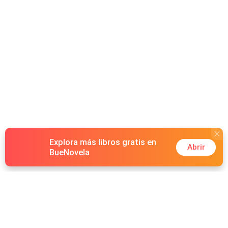
também seu coração. Ele, mesmo em meio as inibições
autoimpostas, vê o muro que construiu ao redor de si
mesmo ser derrubado, pela morena simples, meiga e
doce. Ao mesmo tempo em que descobre nela, uma
rocha inquebrável, ou seria como ele carinhosamente a
apelidou, uma flor de diamante? Dois corações
permeados por cicatrizes, mágoas e decepções, lutando
para não sucumbir ao desejo. Com mistérios,
reviravoltas, revelações de segredos e descobertas, em
uma continuação eletrizante, Enrico e Thay, trazem sua
história cheia de amor e perdão.
Explora más libros gratis en
Abrir
BueNovela
Hot Genres