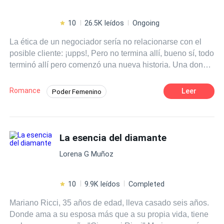
10
26.5K leídos
Ongoing
La ética de un negociador sería no relacionarse con el
posible cliente: ¡upps!, Pero no termina allí, bueno sí, todo
terminó allí pero comenzó una nueva historia. Una donde
el príncipe, parece príncipe pero me salió sapo, bueno
eso creo, besar sapo no es lo mío pero es que él no es
Romance
Leer
Poder Femenino
sapo, es... un príncipe, tenéis que conocerlo, les juro que
Contemporánea
CEO
Ritmo Rápido
si fuera sapo cantarías la canción de Salga sapo salga
rana. Él Seguí los pasos de mi padre y sigo con la
Embarazo
Independiente
Rebelde
intensión de ampliar el negocio familiar. —Deberás
La esencia del diamante
casarte con ella, Cris. —bufé, esta situación me irritaba.
Lorena G Muñoz
—Mamá ¿de qué hablas? Estamos en el siglo XXI,
puedo mantener al niño sin casarme con ella. —¿Qué
dirán las personas? ¿Qué no crié bien a mi hijo? —Madre
10
9.9K leídos
Completed
sabes qué lo que digan las personas no me importan. –
Mariano Ricci, 35 años de edad, lleva casado seis años.
estaba irritado por el problema, ella aun más, de un
Donde ama a su esposa más que a su propia vida, tiene
portazo me dejó solo en mi oficina. ¡Como amo a esta