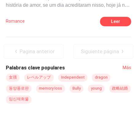
história de amor, se um dia acreditaram nisso, hoje já não
resolver. Cuando finalmente sale a la luz la verdad sobre
mais, mas vão encontrar o amor de forma avassaladora.
su inclusión en la lista negra (complicada, dolorosa e
O segundo a contar sua história é Enrico. Enrico
imposible de reducir a una simple culpa), Lena debe
Romance
Leer
Garibaldi Peixoto, foi criado por seus avós maternos, uma
decidir si dos años de cuidadosa ira valen más que lo
vez que sua mãe faleceu e o pai não era um exemplo.
que tiene frente a ella. Pero querer a Damien Cross es la
Com os ensinamentos do avô, assumiu a frente do
parte fácil. Lo más difícil es confiar en él. Y lo más difícil
conglomerado de empresas e hotéis de luxo, para o qual
de todo es admitir que en algún momento entre sesiones
Pagina anterior
Siguiente página
dedicava os seus dias. Mulheres, apenas para noites de
de planos, mostradores de desayuno y un beso en una
prazer. Apenas sua família e amigos mereciam seu amor,
calle lateral en otoño, ya lo hace. Hate Me Gfully es un
Palabras clave populares
Más
afinal, para ele, não era digno de amor. Thaynara
romance erótico a fuego lento sobre muros construidos
Clemente Cardoso, cresceu em uma família
por buenas razones, un deseo que se niega a contenerse
女强
レベルアップ
Independent
dragon
desestruturada, nunca soube quem era o pai e sua mãe
y la ruina específica de enamorarse de alguien que
동양풍로판
memory loss
Bully
young
政略結婚
sempre foi ausente. A falta que a família fez em sua vida,
siempre valió la pena correr el riesgo.
foi suprida pelas presenças de seu amigo George Felipe
임신재회물
e sua mãe Idalina, pessoas que ama verdadeiramente,
ou seja, sua verdadeira família, que a ajuda nos
momentos mais difíceis e comemora com ela as vitórias.
Ainda virgem, ela tem medo de se entregar e sofrer uma
desilusão, sendo Enrico o único a despertar seu corpo e