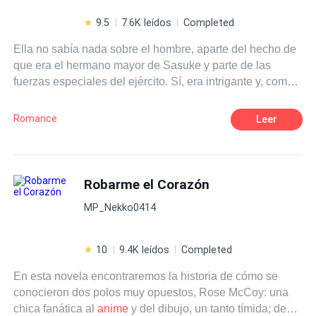
9.5
7.6K leídos
Completed
Ella no sabía nada sobre el hombre, aparte del hecho de
que era el hermano mayor de Sasuke y parte de las
fuerzas especiales del ejército. Sí, era intrigante y, como
cualquier otra mujer, lo encontraba atractivo, pero aún así,
en cierto modo, daba miedo. No, miedo era la palabra
Romance
Leer
equivocada. Más bien intimidante. Lo suficiente como
para hacerla desconfiar de él y caer sin saberlo a sus
pies. Los personajes son tomados del
anime
pero la
historia es completamente opuesta
Robarme el Corazón
MP_Nekko0414
10
9.4K leídos
Completed
En esta novela encontraremos la historia de cómo se
conocieron dos polos muy opuestos, Rose McCoy: una
chica fanática al
anime
y del dibujo, un tanto tímida; de