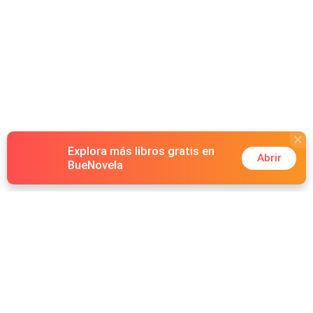
salvara; entonces me empujó contra la pared y me
acorraló ahí. Tenía mis ojos cerrados y temblaba mucho,
sentí su perfume demasiado dulce para mi gusto,
entonces me atreví a mirarlo, pero la peor decisión que
tomé. Él respiraba agitado y sus ojos, que parecían brillar
en la tenue luz que nos alumbraba un azul claro, casi
pareciendo a un cielo en pleno resplandor, sus labios
bastante grandes y carnosos, su cabello muy negro le
caía por la cara haciendo notar lo pálido que era."
¿Ustedes que harían si un chico guapo intenta robarles?
Explora más libros gratis en
Abrir
BueNovela
Hot Genres
Romance
Recursos