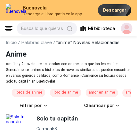
Buenovela
Descargar
Descarga el libro gratis en la app
Mi biblioteca
Busca lo que quieras
Inicio /
Palabras clave /
"anime" Novelas Relacionadas
Anime
Aquí hay 2 novelas relacionadas con anime para que las lea en línea.
Generalmente, anime o historias de novelas similares se pueden encontrar
en varios géneros de libros, como Romance. ¡Comience su lectura desde
Solo tu capitán en BueNovela!
libros de anime
libro de anime
amor en anime
amor 
Filtrar por
Clasificar por
Solo tu capitán
Carmen58