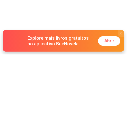
Explore mais livros gratuitos
Abrir
no aplicativo BueNovela
Hot Genres
Romance
Recursos
Lobisomem
Palavras-chave
Redes sociais
Máfia
Pesquisas importantes