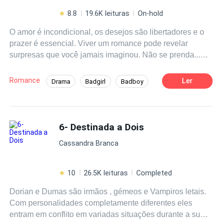
8.8
19.6K leituras
On-hold
O amor é incondicional, os desejos são libertadores e o
prazer é essencial. Viver um romance pode revelar
surpresas que você jamais imaginou. Não se prenda...
Solte sua imaginação e permita se sentir o que sua alma
almeja. *Quer mais? Leia "DESEJOS PROIBIDOS" e se
Romance
Ler
Drama
Badgirl
Badboy
delicie com mais contos.
Amor à Primeira Vista
6- Destinada a Dois
Cassandra Branca
10
26.5K leituras
Completed
Dorian e Dumas são irmãos , gémeos e Vampiros letais.
Com personalidades completamente diferentes eles
entram em conflito em variadas situações durante a sua