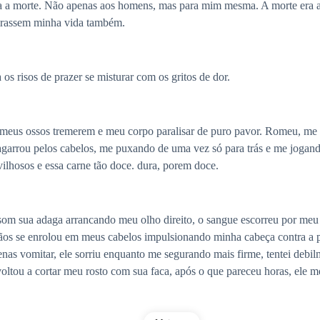
a a morte. Não apenas aos homens, mas para mim mesma. A morte era a l
 tirassem minha vida também.
s risos de prazer se misturar com os gritos de dor.
z meus ossos tremerem e meu corpo paralisar de puro pavor. Romeu, me 
garrou pelos cabelos, me puxando de uma vez só para trás e me jogando
ilhosos e essa carne tão doce. dura, porem doce.
m sua adaga arrancando meu olho direito, o sangue escorreu por meu 
 mãos se enrolou em meus cabelos impulsionando minha cabeça contra a
enas vomitar, ele sorriu enquanto me segurando mais firme, tentei deb
oltou a cortar meu rosto com sua faca, após o que pareceu horas, ele m