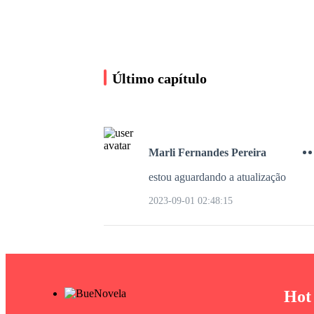
Último capítulo
Marli Fernandes Pereira
estou aguardando a atualização
Caminho Traçado:
Meu bebê é filho do
2023-09-01 02:48:15
CEO
Célia Oliveira
2.3M leituras
Hot