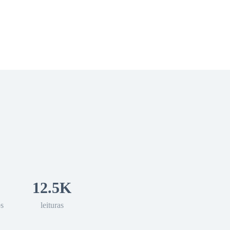
 Romance
Sci-Fi
Guerra
Otros
12.5K
os
leituras