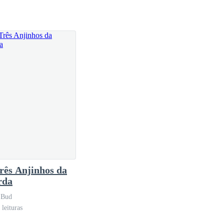
rês Anjinhos da
rda
 Bud
leituras