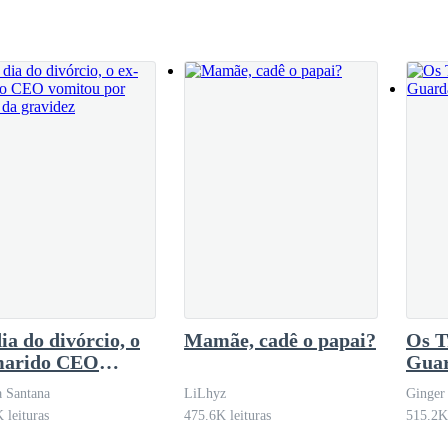
ia do divórcio, o
Mamãe, cadê o papai?
Os T
marido CEO
Gua
tou por causa da
 Santana
LiLhyz
Ginger
idez
 leituras
475.6K leituras
515.2K 