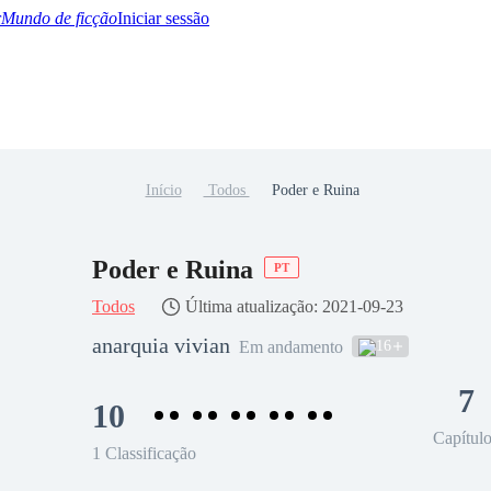
Mundo de ficção
Iniciar sessão
Início
Todos
Poder e Ruina
BTQ+
YA/TEEN
Paranormal
Misterio/Thriller
Oriental
Juegos
Historia
MM
Poder e Ruina
PT
Todos
Última atualização: 2021-09-23
anarquia vivian
16
Em andamento
7
10
Capítul
1 Classificação