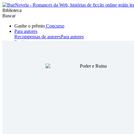
Biblioteca
Buscar
Ganhe o prêmio
Concurso
Para autores
Recompensas de autores
Para autores
Ranking
Navegar
Novelas
Contos Curtos
Todos
Romance
Hombre lobo
Mafia
Sistema
Fantasía
Urbano
LG