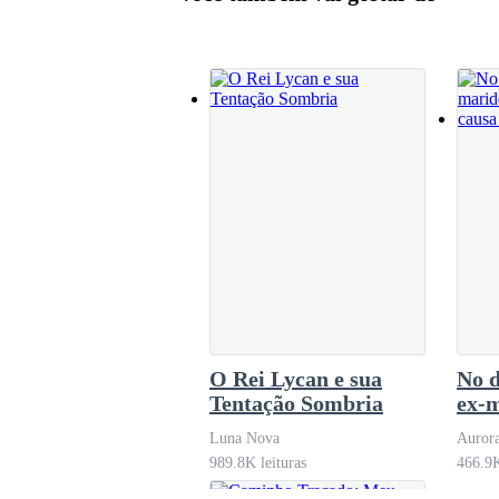
O Rei Lycan e sua
No d
Tentação Sombria
ex-
vomi
Luna Nova
Aurora
grav
989.8K leituras
466.9K