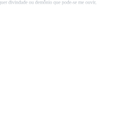
lquer divindade ou demônio que pode-se me ouvir,
 silêncio reinou no na sala. Todos pareciam ter
ra mim pois a dias que a ouvia, foi a unica coisa que
grimas escorrerem por meu rosto - já não aguento