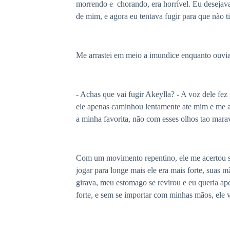
morrendo e chorando, era horrível. Eu desejav
de mim, e agora eu tentava fugir para que não
Me arrastei em meio a imundice enquanto ouvia o
- Achas que vai fugir Akeylla? - A voz dele fe
ele apenas caminhou lentamente ate mim e me a
a minha favorita, não com esses olhos tao marav
Com um movimento repentino, ele me acertou so
jogar para longe mais ele era mais forte, suas
girava, meu estomago se revirou e eu queria ap
forte, e sem se importar com minhas mãos, ele v