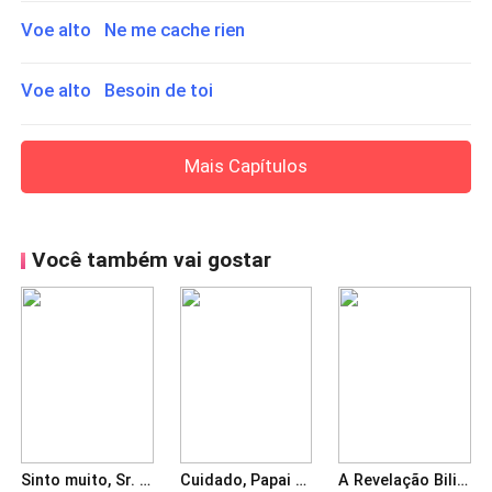
Voe alto Ne me cache rien
Voe alto Besoin de toi
Mais Capítulos
Você também vai gostar
Sinto muito, Sr. Teófilo, a senhora faleceu
Cuidado, Papai Ceo
A Revelação Bilionária da Senhora Após o Divórcio