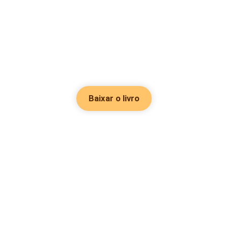
Baixar o livro
Hot Genres
Romance
Recursos
Hombre lobo
Palavras-chave
Redes sociais