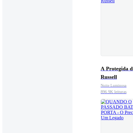
A Protegida d
Russell
Noite Luminosa
896.9K leituras