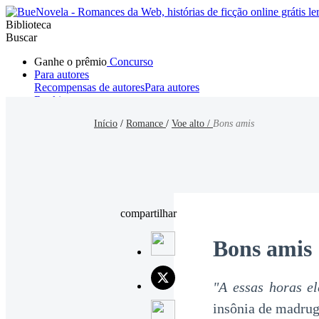
Biblioteca
Buscar
Ganhe o prêmio
Concurso
Para autores
Recompensas de autores
Para autores
Ranking
Navegar
Início
/
Romance
/
Voe alto /
Bons amis
Novelas
Contos Curtos
Todos
Romance
Hombre lobo
Mafia
Sistema
Fantasía
Urbano
LG
compartilhar
Bons amis
"A essas horas el
insônia de madrug