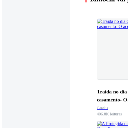
Traida no dia
casamento- O
acordo.
Carolis
406.8K leituras