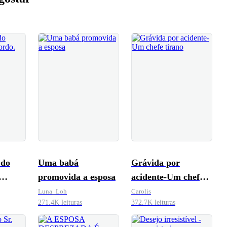
 do
Uma babá
Grávida por
promovida a esposa
acidente-Um chefe
tirano
Luna_Loh
Carolis
271.4K leituras
372.7K leituras