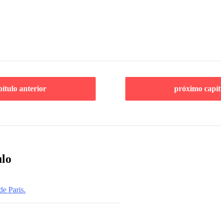
pítulo anterior
próximo capít
ulo
de Paris.