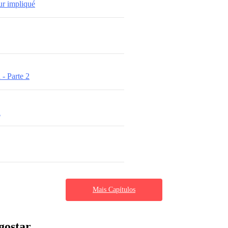
r impliqué
 - Parte 2
n
Mais Capítulos
gostar