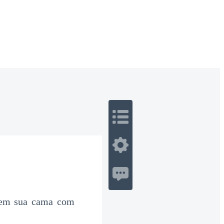
 Romance
Sci-Fi
Guerra
Otros
 em sua cama com