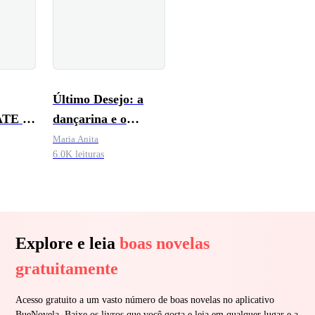
Último Desejo: a
ATE A
dançarina e o
reço
bilionário terminal
Maria Anita
6.0K leituras
o
Explore e leia
boas novelas
gratuitamente
Acesso gratuito a um vasto número de boas novelas no aplicativo
BueNovela. Baixe os livros que você gosta e leia em qualquer lugar e a