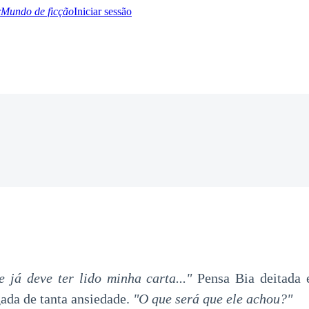
Mundo de ficção
Iniciar sessão
BTQ+
YA/TEEN
Paranormal
Misterio/Thriller
Oriental
Juegos
Historia
MM
e já deve ter lido minha carta..."
Pensa Bia deitada
ada de tanta ansiedade.
"O que será que ele achou?"