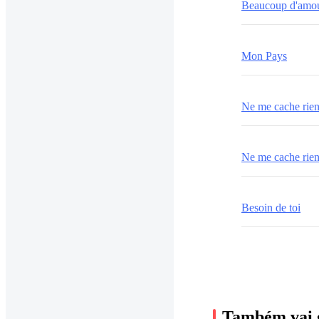
Beaucoup d'amou
Mon Pays
Ne me cache rien
Ne me cache rie
Besoin de toi
Também vai 