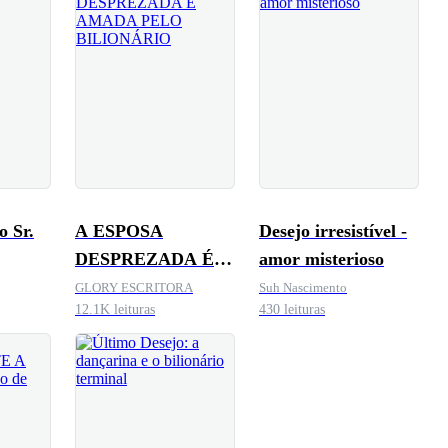
o Sr.
A ESPOSA
Desejo irresistível -
DESPREZADA É
amor misterioso
AMADA PELO
GLORY ESCRITORA
Suh Nascimento
12.1K leituras
430 leituras
BILIONÁRIO