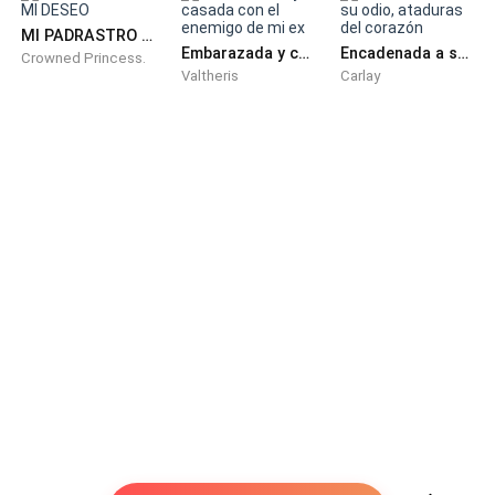
del hombre lobo mientras él entraba solo con un
MI PADRASTRO MI DESEO
pantalón roto.
Embarazada y casada con el enemigo de mi ex
Encadenada a su odio, ataduras del corazón
Crowned Princess.
Valtheris
Carlay
—Mabel, esto que vamos a hacer, va a requerir de toda
tu fuerza y concentración de tu poder —le habló
Cedric a la mujer que estaba sufriendo tomándole la
mano en señal de apoyo, mientras que la aludida
apenas podía mantenerse despierta.
El oscuro poder que llevaba en su interior estaba
comenzando a cegarla, sentía que los latidos de su
bebé se iban perdiendo, miró hacia su esposo y éste la
miraba como si el mundo que él conocía iba a
acabarse. Él sabía y conocía el oscuro poder y había
propuesto deshacerse de él cuánto antes, por el bien
de su esposa, ella había rechazado esa petición
prometiendo soportar el parto y del ritual que harían a
continuación.