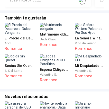
2022-11-24 07:55:22
1
2022-
diciendo.
—Dense prisa, ¿dónde está Cedric?
También te gustarán
—Aquí —respondió el aludido empujando a sus
compañeros y entró a la enorme habitación blanca
Matrimonio obligado
bien iluminada.
El Precio del Desprecio: Dulce Venganza
La Señora Winters Peleando Por Sus Hijos
Jeda Clavo
Abril
Vino de verano
Romance
Romance
Romance
En una camilla se encontraba recostada una mujer de
cabello casi rojizo debido a la luz clara que le daba
directo, su pálida y sudorosa piel les avisaba cuánto
Socios Sin Querer
Mi Despiadado CEO
era su sufrir, alrededor de sus ojos cafés habían
Esposa Obligada Del CEO Paralítico
S. Dal Santo
Valentina S.
Valentina S.
Romance
Romance
grandes marcas de ojeras, toda su facie consistía
Romance
solo en dolor a pesar de querer sonreír al ver a su
amado.
Novelas relacionadas
A los cuatro costados de la camilla, nacidos del suelo
estaban pedestales con la punta que terminaba en