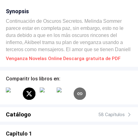
Synopsis
Continuación de Oscuros Secretos. Melinda Sommer
parece estar en completa paz, sin embargo, esto no le
dura debido a que en los más oscuros rincones del
infierno, Akibeel trama su plan de venganza usando a
terceros como mensajeros. El amor que se tienen Daniell
y ella es más fuerte que todo, pero al mismo tiempo más
Venganza Novelas Online Descarga gratuita de PDF
frágil que nada que con tres simples palabras puede
destruirlo todo.
Comparitr los libros en:
Catálogo
58 Capítulos
Capítulo 1