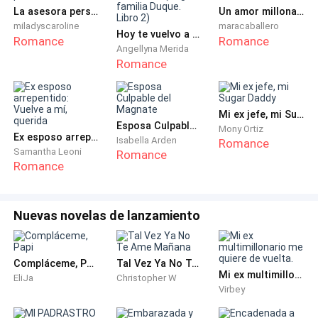
La asesora personal del CEO
Un amor millonario
una ligera flama y unas runas que brillaban en tonos
miladyscaroline
maracaballero
celestes rodeaban el pedestal. La habitación entera
Hoy te vuelvo a enamorar. (Saga familia Duque. Libro 2)
Romance
Romance
parecía un laboratorio debido a los extraños libros en
Angellyna Merida
Romance
los anaqueles, tarros de cristal llenos de líquidos y
cosas viscosas dentro.
Mi ex jefe, mi Sugar Daddy
—La placenta se va a desprender en pocos minutos, si
Esposa Culpable del Magnate
Mony Ortiz
Ex esposo arrepentido: Vuelve a mí, querida
no actuamos ahora la bebé puede morirse en
Isabella Arden
Romance
Samantha Leoni
Romance
cualquier momento —Informó otra mujer de cabello
Romance
rubio y ojos grises con una extraña forma (en ese
momento) que estaba preparando lo que se iba a
necesitar; agua, hierbas, pociones, libros para
Nuevas novelas de lanzamiento
hechizos, medicamentos, compresas, mantas, tijeras
e hilo y mucha, pero mucha energía humana.
Compláceme, Papi
Tal Vez Ya No Te Ame Mañana
Mi ex multimillonario me quiere de vuelta.
EliJa
Christopher W
—Aaron, ponte una camisa —sugirió otra mujer de piel
Virbey
oscura, ojos cafés oscuros y cabello negro, la esposa