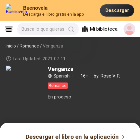
Buenovela
Descargar
Descarga el libro gratis en la app
Mi biblioteca
Busca lo que quieras
Inicio /
Romance
/
Venganza
Last Updated: 2021-07-11
Venganza
Spanish
·
16+
·
by: Rose V. P.
Romance
En proceso
Descargar el libro en la aplicación