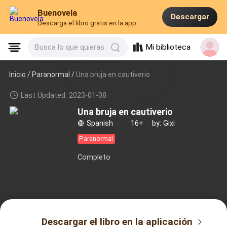
Buenovela
Descargar
Descarga el libro gratis en la app
Mi biblioteca
Busca lo que quieras
Inicio /
Paranormal
/
Una bruja en cautiverio
Last Updated: 2023-01-08
Una bruja en cautiverio
Spanish
·
16+
·
by: Gixi
Paranormal
Completo
Descargar el libro en la aplicación