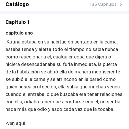
la luz, una nueva guerra y tensión entre brujas y
Catálogo
135 Capítulos
cazadores que podía llevar a la muerte de varios
inocente, Beatriz se cruzara en su camino con una joven
Capítulo 1
secuestrada por el hombre que abuso de su hermana y
quien es uno de los responsable de la compisracion,
capitulo uno
ayudándola a despertar su magia y a escapar de su
Katina estaba en su habitación sentada en la cama,
cautiverio
estaba tensa y alerta todo el tiempo no sabía nunca
como reaccionaria el, cualquier cosa que dijera o
hiciera desencadenaba su furia inmediata, la puerta
de la habitación se abrió ella de manera inconsciente
se subió a la cama y se arrincono en la pared como
quien busca protección, ella sabía que muchas veces
cuando el entraba lo que buscaba era tener relaciones
con ella, odiaba tener que acostarse con él, no sentía
nada más que odio y asco cada vez que la tocaba
-ven aquí