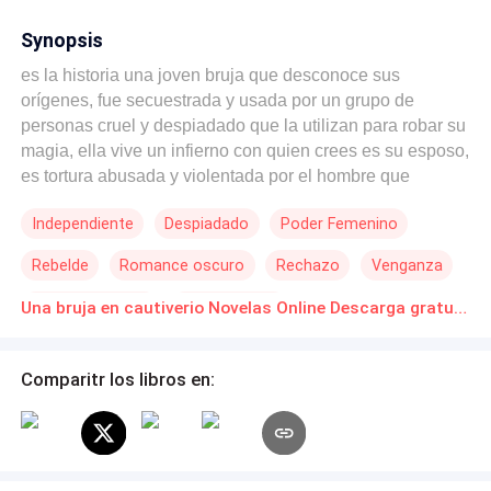
Synopsis
es la historia una joven bruja que desconoce sus
orígenes, fue secuestrada y usada por un grupo de
personas cruel y despiadado que la utilizan para robar su
magia, ella vive un infierno con quien crees es su esposo,
es tortura abusada y violentada por el hombre que
considera un monstruo, todo cambia una noche con la
Independiente
Despiadado
Poder Femenino
llegada de una joven chica que fue secuestrada por su
marido, después de varios sucesos, comienza a
Rebelde
Romance oscuro
Rechazo
Venganza
manifestar su magia dejándola muy confundida. también
es la historia de otra joven bruja de familia noble, la cual
Arrepentimiento
Ritmo Rápido
Una bruja en cautiverio Novelas Online Descarga gratuita de PDF
un día su vida se pone de cabeza tras el secuestro y
violación de su hermana por un miembro de la orden de
cazadores de bruja, la chica busca venganza, quiere
Comparitr los libros en:
destruir a quienes hicieron daño a su hermana,
descubriendo en el camino secretos oscuros y
comparaciones dentro de la orden de cazadores y las
brujas, un suceso lleva al otro y si los hechos salieran a