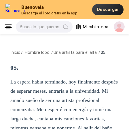
Buenovela
Descargar
Descarga el libro gratis en la app
Mi biblioteca
Busca lo que quieras
Inicio
/
Hombre lobo
/
Una artista para el alfa.
/
05.
05.
La espera había terminado, hoy finalmente después
de esperar meses, entraría a la universidad. Mi
amado sueño de ser una artista profesional
comenzaba. Me desperté con energía y tomé una
larga ducha, cantaba mis canciones favoritas,
mientras pensaba que ponerme. Al salir del baño