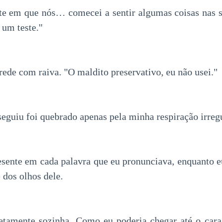
te em que nós… comecei a sentir algumas coisas nas 
 um teste."
rede com raiva. "O maldito preservativo, eu não usei."
seguiu foi quebrado apenas pela minha respiração irregu
sente em cada palavra que eu pronunciava, enquanto e
 dos olhos dele.
etamente sozinha. Como eu poderia chegar até o ca