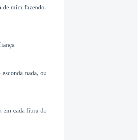
a de mim fazendo-
fiança
o esconda nada, ou
a em cada fibra do