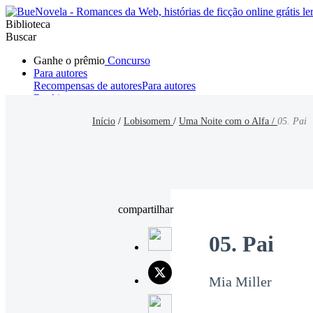
Biblioteca
Buscar
Ganhe o prêmio
Concurso
Para autores
Recompensas de autores
Para autores
Ranking
Navegar
Início
/
Lobisomem
/
Uma Noite com o Alfa /
05. Pai
Novelas
Contos Curtos
Todos
Romance
Hombre lobo
Mafia
Sistema
Fantasía
Urbano
LG
compartilhar
05. Pai
Mia Miller