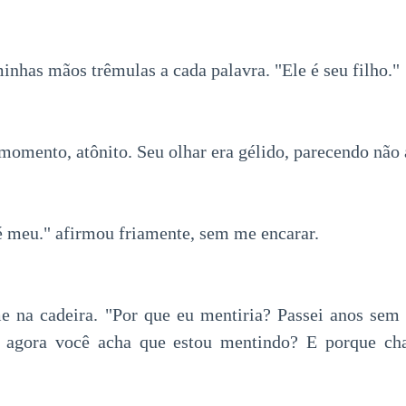
inhas mãos trêmulas a cada palavra. "Ele é seu filho."
momento, atônito. Seu olhar era gélido, parecendo não a
 é meu." afirmou friamente, sem me encarar.
me na cadeira. "Por que eu mentiria? Passei anos sem
e agora você acha que estou mentindo? E porque c