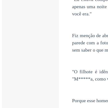
apenas uma noite
você era."
Fiz menção de abr
parede com a foto
sem saber o que m
"O filhote é idê
"M*****a, como vo
Porque esse homem