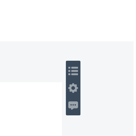
 Romance
Sci-Fi
Guerra
Otros