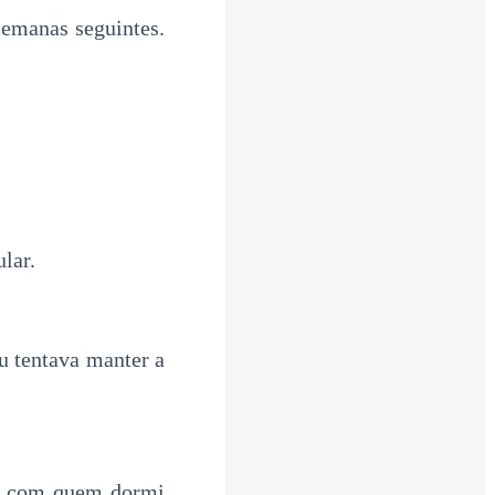
semanas seguintes.
lar.
u tentava manter a
ra com quem dormi