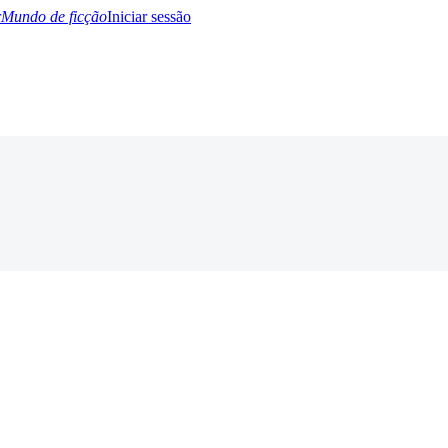
Mundo de ficção
Iniciar sessão
BTQ+
YA/TEEN
Paranormal
Misterio/Thriller
Oriental
Juegos
Historia
MM