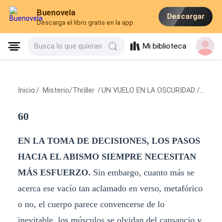
Buenovela
Descargar
Descarga el libro gratis en la app
Mi biblioteca
Busca lo que quieras
Inicio
/
Misterio/Thriller
/
UN VUELO EN LA OSCURIDAD
/
60
60
EN LA TOMA DE DECISIONES, LOS PASOS
HACIA EL ABISMO SIEMPRE NECESITAN
MÁS ESFUERZO.
Sin embargo, cuanto más se
acerca ese vacío tan aclamado en verso, metafórico
o no, el cuerpo parece convencerse de lo
inevitable, los músculos se olvidan del cansancio y