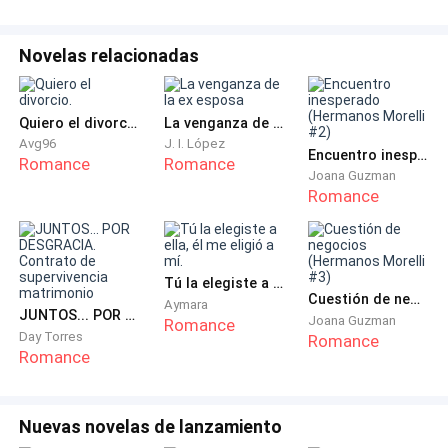
Tenías un cable suelto.
Novelas relacionadas
El chico le pregunto cuanto le debía y ella le dijo que
nada.
Quiero el divorcio.
La venganza de la ex esposa
Avg96
J. I. López
Me llamo Hugo
Encuentro inesperado (Hermanos Morelli #2)
Romance
Romance
Joana Guzman
Romance
Bien adiós.
Él se quedó mirando como entraba en su taller no le
dijo nada más, pero se quedó pensando en su mono
Tú la elegiste a ella, él me eligió a mí.
Cuestión de negocios (Hermanos Morelli #3)
de trabajo, su culo pequeño y lo hermosa que era.
Aymara
JUNTOS... POR DESGRACIA. Contrato de supervivencia matrimonio
Joana Guzman
Romance
Day Torres
Romance
Es rubia de pelo largo hasta el culo ,con unos ojos de
Romance
color jade hermosos los más bonitos que haya visto.
Nuevas novelas de lanzamiento
Medira un metro cincuenta y cinco y tiene un cuerpo