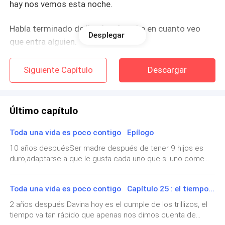
hay nos vemos esta noche.
Había terminado de limpiar el coche en cuanto veo
Desplegar
que entra alguien.
Un chico de unos 27 años o más, viene al mostrador
Siguiente Capítulo
Descargar
buscando a alguien para atenderle, me acerco a él y le
pregunto.
Último capítulo
Hola puedo ayudarte en algo?
Toda una vida es poco contigo Epílogo
El chico se da la vuelta y madre mía que ojazos que
10 años despuésSer madre después de tener 9 hijos es
tiene.
duro,adaptarse a que le gusta cada uno que si uno come
frutas, que si otro come solo pasta etc..A pesar de ello los
amo más que nada en este mundo son mi razón de ser.Digo
si estoy buscando al dueño
Toda una vida es poco contigo Capítulo 25 : el tiempo va tan rápido que apenas nos dimos cuenta de nada.
que tengo 9 porque supuestamente hugo se hizo la
vasectomia pero nunca se la hizo y que pasó pos sorpresa
2 años después Davina hoy es el cumple de los trillizos, el
Si pos lo tienes delante
otro bebé menos mal que esta vez solo fue uno, luego ya
tiempo va tan rápido que apenas nos dimos cuenta de
de eso me ligue las trompas ya no me fiaba de el, con 33