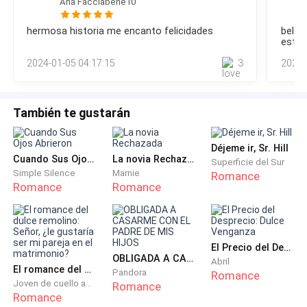
Ana Facciabene10
fuente me pasan a la habitación me dicen que van a llamar a
¿bien dónde está el coche?
Perséfone para que venga a mi parto.Pasa un rato hasta
hermosa historia me encanto felicidades
bella
que entra en la habitación y comprueba que ya estoy
están
El chico salió y le dijo que era el que estaba enfrente
dilatada del todo, así que cuando me dice de pujar empujo
2024-01-05 04:17:15
3
2023-
fuerte un par de veces hasta que s
aparcado.
Es un Ferrari enzo negro precioso.
También te gustarán
Bien me puedes abrir el capo.
Déjeme ir, Sr. Hill
Cuando Sus Ojos Abrieron
La novia Rechazada
Superficie del Sur
El chico se la quedo mirando un rato pero me hace
Simple Silence
Marnie
Romance
caso y levanta el capo.
Romance
Romance
La chica miro dentro del capo, no vio nada entonces
se metió debajo y vio un cable suelto, le dijo que
El Precio del Desprecio: Dulce Venganza
encienda el coche.
OBLIGADA A CASARME CON EL PADRE DE MIS HIJOS
Abril
El romance del dulce remolino: Señor, ¿le gustaría ser mi pareja en el matrimonio?
Pandora
Romance
Joven de cuello azul
Romance
él se metió dentro y arranco.
Romance