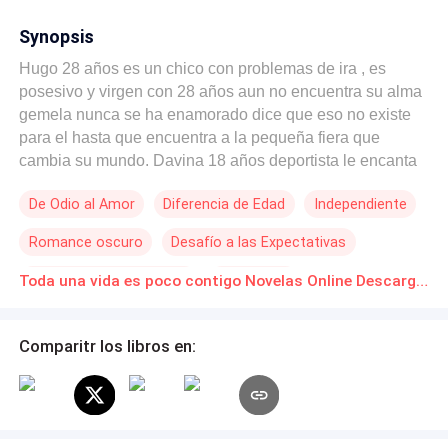
Synopsis
Hugo 28 años es un chico con problemas de ira , es
posesivo y virgen con 28 años aun no encuentra su alma
gemela nunca se ha enamorado dice que eso no existe
para el hasta que encuentra a la pequeña fiera que
cambia su mundo. Davina 18 años deportista le encanta
los deportes de riesgo escalada, paracaidismo, puenting,
De Odio al Amor
Diferencia de Edad
Independiente
boxeo y lo que mas le apasiona los coches y las motos
trabajda en su propio taller herencia de su padre.
Romance oscuro
Desafío a las Expectativas
POV en primera persona
Chica mala
Toda una vida es poco contigo Novelas Online Descarga gratuita de PDF
Poder Femenino
Comparitr los libros en: