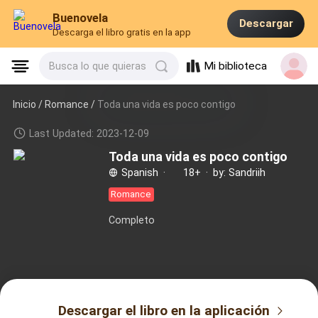
Buenovela
Descargar
Descarga el libro gratis en la app
Mi biblioteca
Busca lo que quieras
Inicio /
Romance
/
Toda una vida es poco contigo
Last Updated: 2023-12-09
Toda una vida es poco contigo
Spanish
·
18+
·
by: Sandriih
Romance
Completo
Descargar el libro en la aplicación