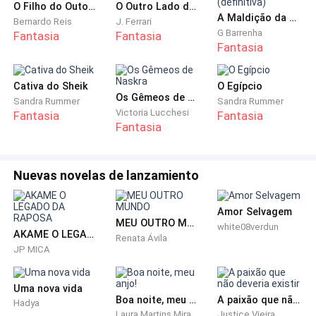
O Filho do Outono
O Outro Lado do Espelho
palácio, colocou o manto da mãe, pois o seu estava
A Maldição da Princesa de Gelo (definitiva)
Bernardo Reis
J. Ferrari
G Barrenha
curto e foi escoltada pelos guardas até o castelo.
Fantasia
Fantasia
Fantasia
Chegando lá, para ela parecia estar entrando num
mundo novo, havia um amplo jardim gramado, com
Cativa do Sheik
O Egípcio
canteiros floridos, mesmo eles estando em época de
Os Gêmeos de Naskra
Sandra Rummer
Sandra Rummer
seca. Mais adiante tinha um pequeno lago privado,
Victoria Lucchesi
Fantasia
Fantasia
Fantasia
com um coreto próximo, onde podia-se ficar ali
observando os peixes ou mesmo pescar, mais a frete
ficava o castelo propriamente dito, que era na
Nuevas novelas de lanzamiento
verdade uma enorme casa, com inúmeras portas,
ladeada com piso de madeira polida, onde você podia
Amor Selvagem
se ver refletido, também haviam inúmeras lanternas
MEU OUTRO MUNDO
white08verdun
AKAME O LEGADO DA RAPOSA
de papel iluminando o lugar. Chiyo foi conduzida até
Renata Ávila
JP MICA
uma das salas onde um senhor vestindo um
requintado quimono de seda aguardava sentado sob
Uma nova vida
uma almofada, assim que entrou foi indicado para
Boa noite, meu anjo!
A paixão que não deveria existir
Hadya
que se sentasse na almofada a frente.
Laura Martins Miranda Badaró
Justice Vieira