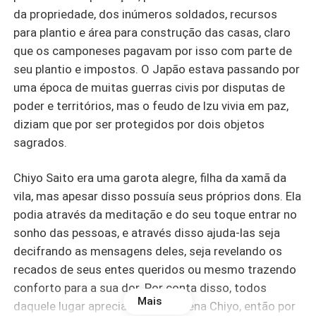
da propriedade, dos inúmeros soldados, recursos
para plantio e área para construção das casas, claro
que os camponeses pagavam por isso com parte de
seu plantio e impostos. O Japão estava passando por
uma época de muitas guerras civis por disputas de
poder e territórios, mas o feudo de Izu vivia em paz,
diziam que por ser protegidos por dois objetos
sagrados.
Chiyo Saito era uma garota alegre, filha da xamã da
vila, mas apesar disso possuía seus próprios dons. Ela
podia através da meditação e do seu toque entrar no
sonho das pessoas, e através disso ajuda-las seja
decifrando as mensagens deles, seja revelando os
recados de seus entes queridos ou mesmo trazendo
conforto para a sua dor. Por conta disso, todos
Mais
daquele lugar apreciavam a pequena Chiyo, então por