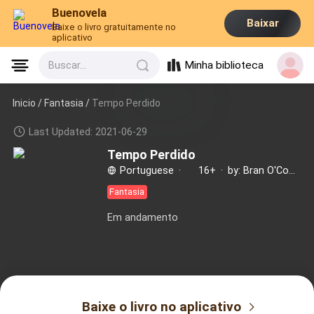
Buenovela
Baixar
Baixe o livro gratuitamente no
aplicativo
Minha biblioteca
Buscar...
Inicio /
Fantasia
/
Tempo Perdido
Last Updated: 2021-06-29
Tempo Perdido
Portuguese
·
16+
·
by: Bran O'Connor
Fantasia
Em andamento
Baixe o livro no aplicativo