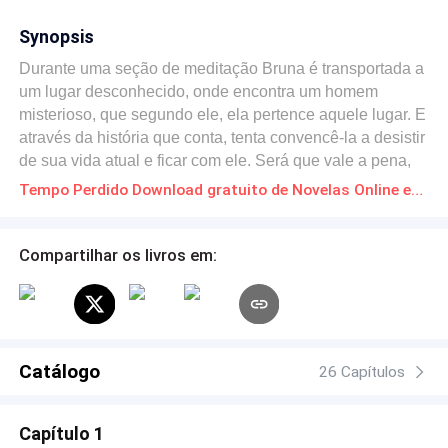
Synopsis
Durante uma seção de meditação Bruna é transportada a
um lugar desconhecido, onde encontra um homem
misterioso, que segundo ele, ela pertence aquele lugar. E
através da história que conta, tenta convencê-la a desistir
de sua vida atual e ficar com ele. Será que vale a pena,
que todas as coisas ditas por ele são reais? Quando o
Tempo Perdido Download gratuito de Novelas Online em PDF
místico se mistura a realidade e as coisas nem sempre
são o que parecem. Quando o desejo se mistura com a
mágoa. Será que o amor pode vencer qualquer coisa?
Compartilhar os livros em:
Catálogo
26 Capítulos
Capítulo 1