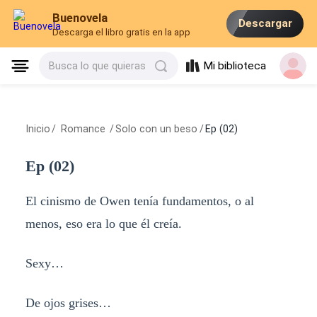
Buenovela
Descargar
Descarga el libro gratis en la app
Mi biblioteca
Busca lo que quieras
Inicio
/
Romance
/
Solo con un beso
/
Ep (02)
Ep (02)
El cinismo de Owen tenía fundamentos, o al
menos, eso era lo que él creía.
Sexy…
De ojos grises…