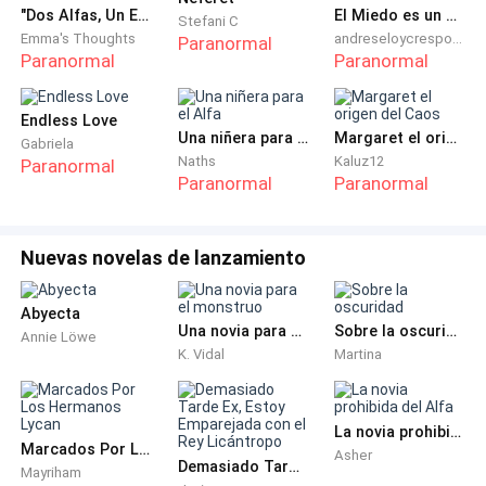
luz dentro de mi corazón. ya lo pedí perdón desde hoy
"Dos Alfas, Un Esclavo"
El Miedo es un Espejismo
Stefani C
lo llevaré adentro de mi corazón si antes lo defendía
Emma's Thoughts
andreseloycrespocabeza
Paranormal
Paranormal
Paranormal
ahora con mucha razón"
"Dicho por alguien: Es muy triste la historia de Lucifer.
Endless Love
Una niñera para el Alfa
Margaret el origen del Caos
Gabriela
Sufrió mucho por todo lo que le ordeno hacer. Lo bello
Naths
Kaluz12
Paranormal
es que lo hizo con amor. No se le confunde con Satán
Paranormal
Paranormal
u opositor. Son opuestos en sí. ''la verdad es clara
para aquellos que la ven''."
Nuevas novelas de lanzamiento
Abyecta
Una novia para el monstruo
Sobre la oscuridad
Annie Löwe
K. Vidal
Martina
La novia prohibida del Alfa
Marcados Por Los Hermanos Lycan
Asher
Demasiado Tarde Ex, Estoy Emparejada con el Rey Licántropo
Mayriham