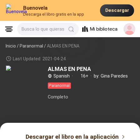
Buenovela
Descargar
Descarga el libro gratis en la app
Mi biblioteca
Busca lo que quieras
Inicio /
Paranormal
/
ALMAS EN PENA
Last Updated: 2021-04-24
ALMAS EN PENA
Spanish
·
16+
·
by: Gina Paredes
Paranormal
Completo
Descargar el libro en la aplicación