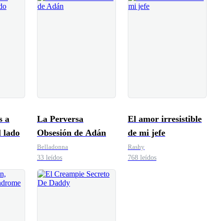
s a
La Perversa
El amor irresistible
l lado
Obsesión de Adán
de mi jefe
Belladonna
Rashy
33 leídos
768 leídos