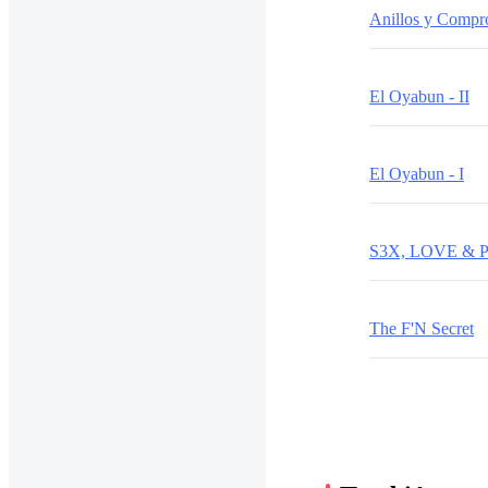
Anillos y Compr
El Oyabun - II
El Oyabun - I
S3X, LOVE & 
The F'N Secret