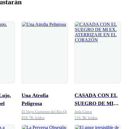
ustarán
Lujo.
Una Atrofia
CASADA CON EL
el
Peligrosa
SUEGRO DE MI
EX. ATERRIZAJE
El Viejo Corriente del Río Qi
Jeda Clavo
818.7K leídos
516.3K leídos
EN EL CORAZÓN