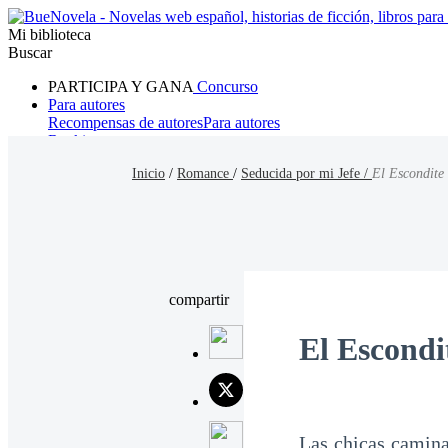
Mi biblioteca
Buscar
PARTICIPA Y GANA
Concurso
Para autores
Recompensas de autores
Para autores
Ranking
Navegar
Inicio
/
Romance
/
Seducida por mi Jefe /
El Escondite
Novelas
Cuentos Cortos
Todos
Romance
Hombre lobo
Mafia
Sistema
Fantasía
Urbano
LG
compartir
El Escondi
Las chicas camina