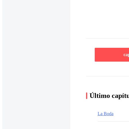
ca
Último capít
La Boda