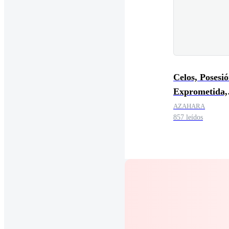
Celos, Posesió
Exprometida,
Síndrome de
AZAHARA
857 leídos
Estocolmo