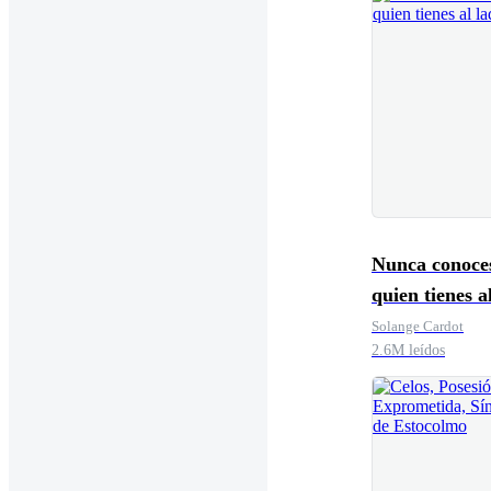
Nunca conoce
quien tienes a
Solange Cardot
2.6M leídos