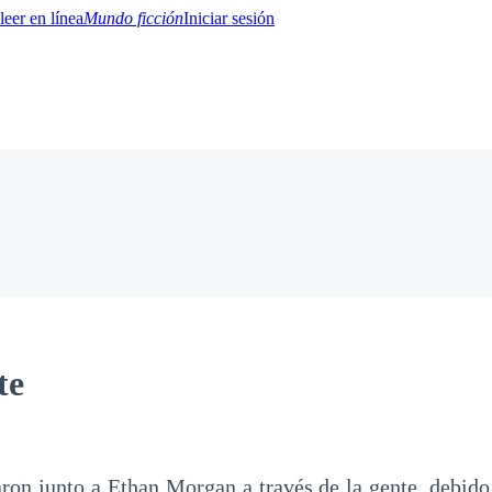
Mundo ficción
Iniciar sesión
BTQ+
YA/TEEN
Paranormal
Misterio/Thriller
Oriental
Juegos
Historia
MM
te
ron junto a Ethan Morgan a través de la gente, debido