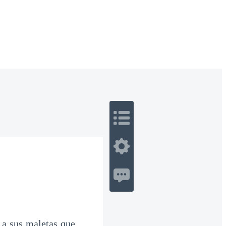
 Romance
Sci-Fi
Guerra
Otros
 a sus maletas que