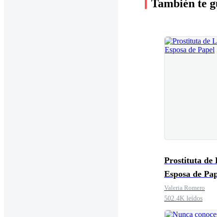
También te g
Prostituta de 
Esposa de Pap
Valeria Romero
502.4K leídos