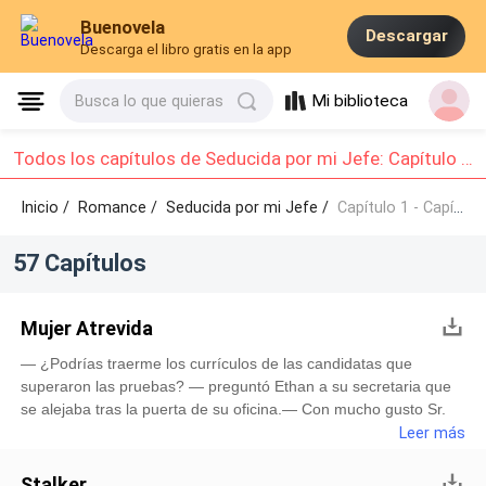
Buenovela
Descargar
Descarga el libro gratis en la app
Mi biblioteca
Busca lo que quieras
Todos los capítulos de Seducida por mi Jefe: Capítulo 1 - Capítulo 10
Inicio /
Romance
/
Seducida por mi Jefe /
Capítulo 1 - Capítulo 10
57 Capítulos
Mujer Atrevida
— ¿Podrías traerme los currículos de las candidatas que
superaron las pruebas? — preguntó Ethan a su secretaria que
se alejaba tras la puerta de su oficina.— Con mucho gusto Sr.
Morgan, en un momento se los hago llegar.Ethan reposó su
Leer más
espalda en su silla ejecutiva, cerró los ojos y dejó escapar un
suspiro. Se encontraba exhausto, habían sido unas semanas
Stalker