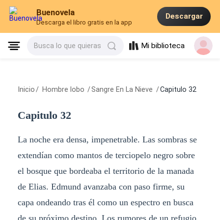
Buenovela
Descargar
Descarga el libro gratis en la app
Mi biblioteca
Busca lo que quieras
Inicio
/
Hombre lobo
/
Sangre En La Nieve
/
Capitulo 32
Capitulo 32
La noche era densa, impenetrable. Las sombras se
extendían como mantos de terciopelo negro sobre
el bosque que bordeaba el territorio de la manada
de Elias. Edmund avanzaba con paso firme, su
capa ondeando tras él como un espectro en busca
de su próximo destino. Los rumores de un refugio