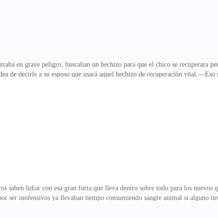
raba en grave peligro, buscaban un hechizo para que el chico se recuperara pe
 idea de decirle a su esposo que usará aquel hechizo de recuperación vital.—Eso
iwell más fuerte que queda así que no te rindas.Simón suspiro profundo y cerr
funcionar porque así paso cuando su hermano estaba entre la vida y la muerte, no
e el hechizo extendió sus manos y empezó a decir las siguientes palabras: —"Tu
 exaltado, miraba hacia todos lad
 saben lidiar con esa gran furia que lleva dentro sobre todo para los nuevos qu
por ser inofensivos ya llevaban tiempo consumiendo sangre animal si alguno tu
 los Sellers odiaban a cada integrante de la familia y prometieron vengarse aq
n estar alerta, los Sellers son muy agresivos y despiadados no entran en razón 