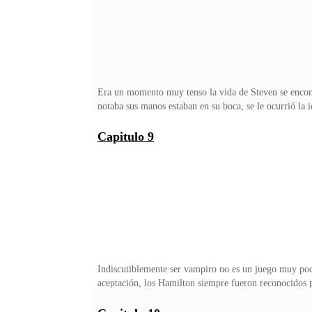
Era un momento muy tenso la vida de Steven se encont
notaba sus manos estaban en su boca, se le ocurrió la
respondió.—Sabes muy bien que tú puedes, eres el Hall
usado en su hermano pero su temor era si no llegara a 
Capitulo 9
pasaron dos minutos y decidió hacerlo busco nuevament
envolvió por completo a Steven y en minutos despertó
Indiscutiblemente ser vampiro no es un juego muy pocos
aceptación, los Hamilton siempre fueron reconocidos 
todo sería un desastre para la familia, es por eso que
una Seller andaba rodando cada rincón del pueblo debía