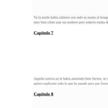
Ya la noche había cubierto con todo su manto al bosqu
muy bien cómo usar sus poderes pero todavía estaba 
permitió y lo curo, en forma de agradecimiento se que
estrellas eso le recordaba a su hermano ya que ambos 
Capitulo 7
levantará su cabeza para ponerse a la defensiva ese cr
quizás era un animal y se asusto por su voz pero al gir
Aquella noticia no le había asimilado bien Steven, se
quiero explicarte todo lo que ha pasado pero por favo
entiendo porque me negaste tener mis dones hasta aho
estaban en busca de su familia, por eso él había formad
Capitulo 8
como mortal por eso mantuvo sus poderes dormidos in
sé si este aquí en el pueblo perdí contacto con su ma