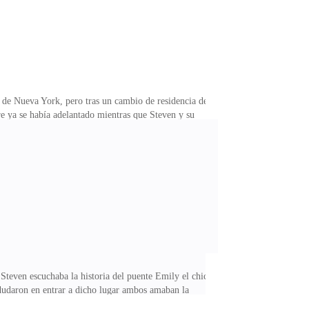
d de Nueva York, pero tras un cambio de residencia de
e ya se había adelantado mientras que Steven y su
nativa para relajarse y observar el paisaje.Sarah gira
 —Ya estamos en Stowe cariño, te encantará además
: —Madre yo no tengo problema en cambiarme de
Steven escuchaba la historia del puente Emily el chico
 dudaron en entrar a dicho lugar ambos amaban la
ibro siempre los terminaba en dos días, eso también