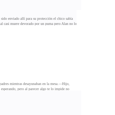
do enviado allí para su protección el chico sabía
mal casi muere devorado por un puma pero Alan no lo
medio de la fogata estaban los dos, Alan observaba las
dores de brujas, pero un ruido extraño hizo que foxie
El silencio fue la respuesta, el chico pensó que
us padres mientras desayunaban en la mesa.—Hijo,
esperando, pero al parecer algo te lo impide no
 eso podría traerles problemas con otros seres que
 la hechicería; lo único que quería era tener una vida
n el ceño fruncido.—No, tienes una hermana pero no