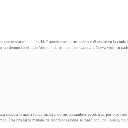
ía que mudarse a un "pueblo" anteriormente sus padres y él vivían en la ciuda
por un tiempo indefinido.Vermont da frontera con Canadá y Nueva york, su padr
tras que su madre tenía la mirada fija hacia el camino él escuchaba música alter
ostro haciendo que Steven la observara algo confundido, ella sonríe y le dice:
o lo que tanto te preocupa.Steven por otro lado le responde de manera cálida
io me afecto un poco, ni siquiera
para conocerlo más a fondo incluyendo sus costumbres peculiares, por otro lado 
 amor. Tras una larga mañana de recorridos ambos se topan con una librería, no
tras que su hijo fue a los de suspenso y misterio.Steven necesitaba comprar un l