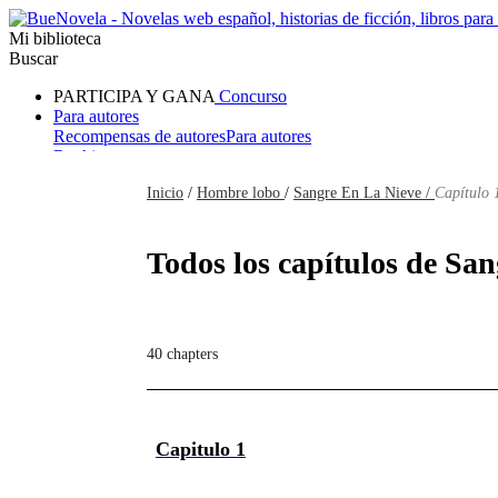
Mi biblioteca
Buscar
PARTICIPA Y GANA
Concurso
Para autores
Recompensas de autores
Para autores
Ranking
Navegar
Inicio
/
Hombre lobo
/
Sangre En La Nieve /
Capítulo 
Novelas
Cuentos Cortos
Todos
Romance
Hombre lobo
Mafia
Sistema
Fantasía
Urbano
LG
Todos los capítulos de San
40 chapters
Capitulo 1