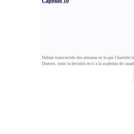
Capitulo 10
de vigilar a la chica lo que le pareció muy extraño es 
sucediendo, el caso del profesor asesinado su caso segu
Habían transcurrido dos semanas en la que Charlotte 
Dumort, tomo la decisión en ir a la academia de cazado
protegerse ambos.Su padre se encontraba muy feliz por
esa academia, Simón le estuvo informando que por nada
y más despiadados.La academia estaba ubicada a las afu
profundo de la tierra al abrirse las puertas allí estaba