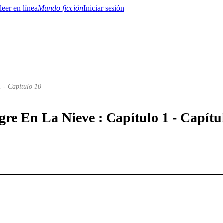
Mundo ficción
Iniciar sesión
1 - Capítulo 10
BTQ+
YA/TEEN
Paranormal
Misterio/Thriller
Oriental
Juegos
Historia
MM
gre En La Nieve : Capítulo 1 - Capítu