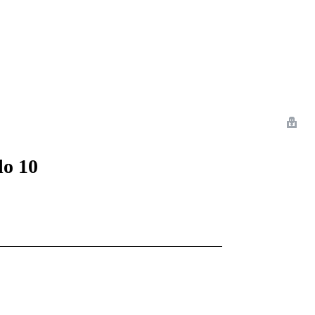
 Romance
Sci-Fi
Guerra
Otros
lo 10