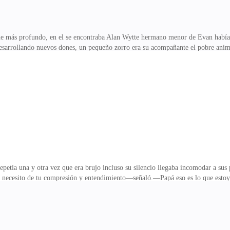
e más profundo, en el se encontraba Alan Wytte hermano menor de Evan había si
desarrollando nuevos dones, un pequeño zorro era su acompañante el pobre ani
do con él.Algunos ruidos eran normales pues los animales nocturnos salían, en 
se la pasaban observándola en la cuidad cuando no eran perseguidos por los caza
ujido había sido una pisada humana.- ¿Evan eres tu hermano? -preguntó inseguro.
arse para sentarse de nuevo
 repetía una y otra vez que era brujo incluso su silencio llegaba incomodar a s
r necesito de tu compresión y entendimiento—señaló.—Papá eso es lo que estoy 
ra—replico.Simón no quería que Steven supiera sobre que realmente eran ya que
o parte de los cazadores de vampiros para evitar a toda costa lo relacionado con
cluyendo el de sus dos hijos.— ¿Somos los únicos de la familia?—preguntó co
dre.La expresión de Steven cambio