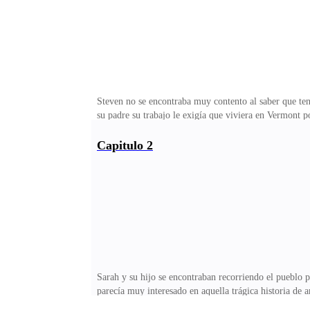
Steven no se encontraba muy contento al saber que ten
su padre su trabajo le exigía que viviera en Vermont 
madre les tocaba irse ellos aparte con la mudanza, mien
su mirada hacia su hijo para observarlo y le toca el r
Capitulo 2
podrás hacer nuevos amigos en la secundaria si es es
secundaria, en nueva york tenía todo y este gran camb
Sarah y su hijo se encontraban recorriendo el pueblo 
parecía muy interesado en aquella trágica historia de
lectura; Sarah se dirigió a los libros de romance mien