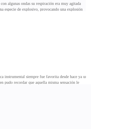
o con algunas ondas su respiración era muy agitada
 una especie de explosivo, provocando una explosión
aban a su víctima pero la veían por ningún lado.—
a formar rayos azules con tan solo alzar sus brazos
 era el único brujo que quedaba todo su clan fue
ca instrumental siempre fue favorita desde hace ya un
ien pudo recordar que aquella misma sensación le
 tú—dijo con voz aliviada.—Hola Steven, pasaba por
istian le hablo sobre una invitación a su casa que le
un poco sobre aquella invitación hasta que finalmente