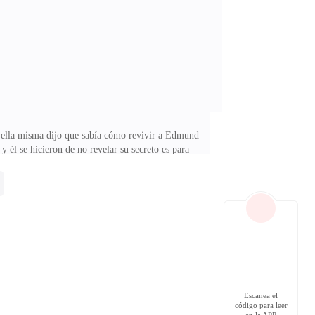
adie del pueblo tenía que enterarse de que lo estaba
e ella misma dijo que sabía cómo revivir a Edmund
y él se hicieron de no revelar su secreto es para
de cómo podía defenderse de los seres que más odiaba
 entregarlos a los cazadores de brujas ellos eran peor
árbol abierto en el medio y descendieron a lo más
Escanea el
código para leer