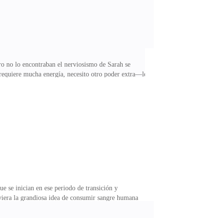
ro no lo encontraban el nerviosismo de Sarah se
 requiere mucha energía, necesito otro poder extra—le
o sus ojos para recordar aquel hechizo que había
 quería que esa historia se repitiera ahora en su hijo,
i gratia Iovis gratia sit cura". Una luz blanca
e se inician en ese periodo de transición y
viera la grandiosa idea de consumir sangre humana
uella noche de noviembre de 1895.Ahora que sabían que
y destruyen todo lo que tenga vida, Jack se encargaría