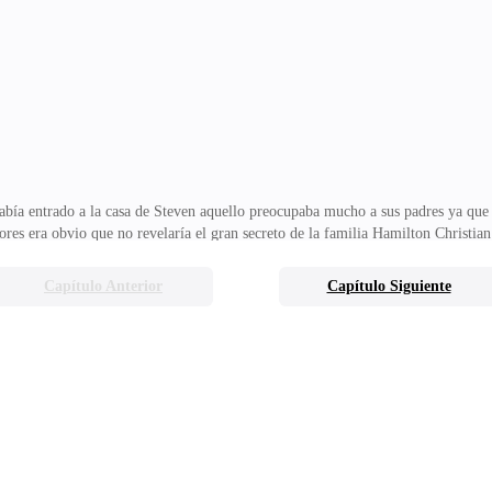
que estuviera detrás del vecino al parecer el chico tenía algo especial consigo.N
ía abierto pero el culp
había entrado a la casa de Steven aquello preocupaba mucho a sus padres ya qu
res era obvio que no revelaría el gran secreto de la familia Hamilton Christian 
que Steven iría a presentarse y como era de esperarse hacerle una evaluación 
 del mundo podía usar sus dones porque eso sería algo muy relevante y podrían
Capítulo Anterior
Capítulo Siguiente
era del pueblo era subterránea, al bajarse del auto entraron en una especie de 
 aquel lugar llenos de homb