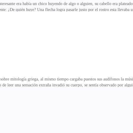
teresante era había un chico huyendo de algo o alguien, su cabello era platead
ente: ¿De quién huye? Una flecha logra pasarle justo por el rostro esta llevaba
imenta negra ambos tenían armas cuando el humo de la explosión se disipo busc
ardia.— ¿Me buscaban? —Exclamo saliendo desde el suelo.Sus manos empezaron 
o le ayudaba huir y poder refugiarse de sus enemigos comunes "Cazadores" Evan
oderes para no ser un blanco fácil él n
o sobre mitología griega, al mismo tiempo cargaba puestos sus audífonos la músi
 de leer una sensación extraña invadió su cuerpo, se sentía observado por algu
lentamente fue girando su cabeza para ver de quien se trataba.—Christian eres
te—respondió.Los chicos se quedaron en silencio por unos minutos, hasta que Chr
propuesto para darle la bienvenida a él y su familia, Steven se quedo pensando 
go al mediodía? —le pregun