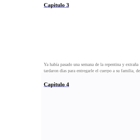
dependía del autor y trama del libro desde hace ya un
Capitulo 3
rojo carmesí que decía lo siguiente: "La inmortalidad v
Ya había pasado una semana de la repentina y extraña 
tardaron días para entregarle el cuerpo a su familia, 
escalofriante, pasaron semanas en la no que se ejercito
grande.Al parecer aquella sombra había desaparecido pe
Capitulo 4
una casa cerca del bosque, estaba habitada por mujeres
porque en la época de Salem muchas brujas fueron qu