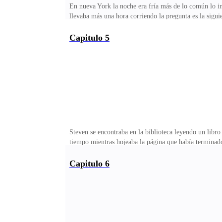
En nueva York la noche era fría más de lo común lo in
llevaba más una hora corriendo la pregunta es la sigui
mediana de la niebla salen dos hombres altos de vest
Debe estar en cualquier lado, no podemos bajar la gu
Capitulo 5
sus enemigos fueron lanzados directo a una pared, est
eliminado mucho tiempo atrás, trataba de no usar sus p
Steven se encontraba en la biblioteca leyendo un libr
tiempo mientras hojeaba la página que había terminado
sucedió llegando a su casa después de haber corrido, 
aquí y vi que estabas leyendo, me detuve para saludar
Capitulo 6
gustaría que fuera a un almuerzo que su madre habría 
acepto con gratitud.— ¿Entonces nos vemos el domin