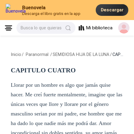
Buenovela
Descargar
Descarga el libro gratis en la app
Mi biblioteca
Busca lo que quieras
Inicio
/
Paranormal
/
SEMIDIOSA HIJA DE LA LUNA
/
CAPITULO CUATRO
CAPITULO CUATRO
Llorar por un hombre es algo que jamás quise
hacer. Me creí fuerte mentalmente, imagine que las
únicas veces que llore y llorare por el género
masculino serian por mi padre, ese hombre que me
ha dado lo que nadie más me podrá dar. Amor
incondicional sin dobles sentidos, su amor jamás