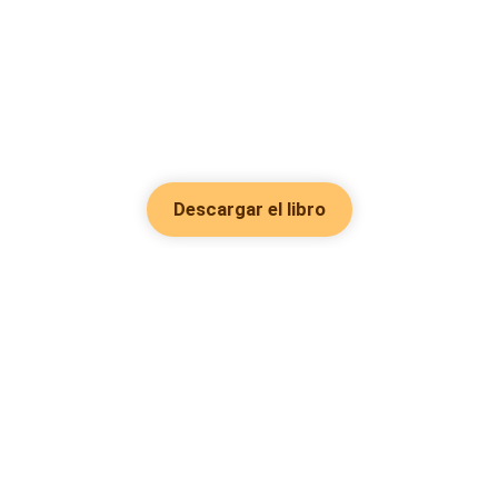
Descargar el libro
Hot Genres
Romance
Recursos
Hombre lobo
Palabras clave
Redes Sociales
Mafia