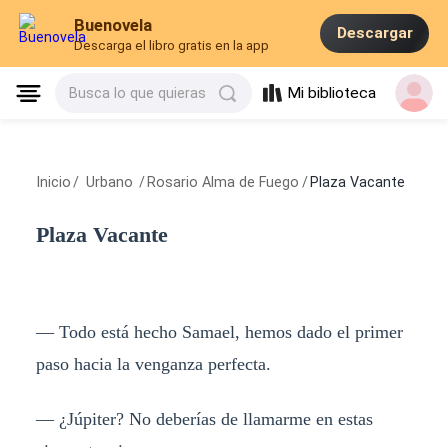
Buenovela
Descargar
Descarga el libro gratis en la app
Mi biblioteca
Busca lo que quieras
Inicio
/
Urbano
/
Rosario Alma de Fuego
/
Plaza Vacante
Plaza Vacante
— Todo está hecho Samael, hemos dado el primer
paso hacia la venganza perfecta.
— ¿Júpiter? No deberías de llamarme en estas