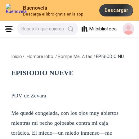
Buenovela
Descargar
Descarga el libro gratis en la app
Mi biblioteca
Busca lo que quieras
Inicio
/
Hombre lobo
/
Rompe Me, Alfas
/
EPISIODIO NUEVE
EPISIODIO NUEVE
POV de Zevara
Me quedé congelada, con los ojos muy abiertos
mientras mi pecho golpeaba contra mi caja
torácica. El miedo—un miedo inmenso—me