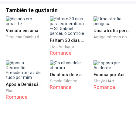
— Sei lá, você demorou para aceitar a morte do Zack.
También te gustarán
— Não foi isso. Eu só... eu nunca vi ninguém morrer do
meu lado. Muito menos daquela forma. Quando ouvi o
Viciado em amar-te
Uma atrofia perigosa
disparo, achei que eu tivesse sido em mim. Só me dei
Pequeno Bambu da Família Gu
Antigo córrego do rio Qi
conta que estava viva, quando vi que não tinha sangue
Faltam 30 dias para eu ir embora — Sr. Gabriel perdeu o controle
Lívia Andrade
nas minhas mãos e vi o corpo de Zack caído ali.
Romance
— Mas fora isso, você ficou mexida, porque ele fez
parte da sua vida. — Claude diz. — Mesmo depois do
Os olhos dele abriram
Esposa por Acidente
mal que ele te fez, você sentiu a morte dele.
Simple Silence
Shayla HArt
Após a Demissão: Presidente faz de tudo por mim
Romance
Romance
Flora
— Nunca achei que fosse chorar um dia todo. Não
Romance
deixei que Nate se aproximasse de mim. Fiquei
trancada no quarto, pensando em tudo o que
passamos. Mas no dia seguinte, eu não tinha uma
lágrima para escorrer por ele.