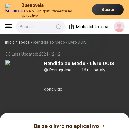
Buenovela
Baixar
Baixe o livro gratuitamente no
aplicativo
Minha biblioteca
Buscar...
Inicio /
Todos
/
Rendida ao Medo - Livro DOIS
Last Updated: 2021-12-12
Rendida ao Medo - Livro DOIS
Portuguese
·
16+
·
by: aly
concluído
Baixe o livro no aplicativo