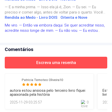
— Não, sério. — ele se ajeita com o cardápio em mãos.
— É hoje?
— E a minha prima. — Isso ela já é, Zion. — Eu sei. — Eu
preciso ir comer algo, antes de voltar para o quarto. Vocês
podem me ajudar? — Com certeza. — Zion diz. — Vou ligar
Rendida ao Medo - Livro DOIS Oitenta e Nove
Sorrio e mordo o lábio.
para Henry e convencer ele a enrolar Hayla.
Me viro. — Então vai embora daqui. Se quer acreditar nisso,
acredite nisso longe de mim. — Eu não vou. — Eu estou
— Tudo indica que sim.
mandando você ir! — aumento a voz. — Não quero você
aqui, me vendo morrer a cada dia que passa. — Eu vou ficar
— Ah, que lindo.
aqui.
Comentários
Mais Capítulos
— Para vocês dois.
Escreva uma resenha
A mulher se aproxima e anota os nossos pedidos.
Quando ela se afasta, Justin fala:
Patricia Temoteo Oliveira10
— Eu juro que não achei que fosse demorar tanto.
autora estou ansiosa pelo terceiro livro fiquei
Estam
apaixonada pela história
livro.
— É...
2025-11-29 03:25:57
0
2025-