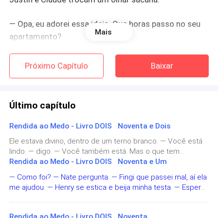
— Opa, eu adorei essa ideia. Que horas passo no seu
Mais
apartamento?
— Por volta das oito, oito e meia.
Próximo Capítulo
Baixar
— Então está marcado. Até mais tarde, amor.
Último capítulo
— Até lá, meu amor.
Rendida ao Medo - Livro DOIS Noventa e Dois
Desligo.
Ele estava divino, dentro de um terno branco. — Você está
lindo. — digo. — Você também está. Mas o que tem
— Parece que hoje vai ser a primeira noite de amor de
embaixo do casaco? — Surpresa! — pisco. Nate me puxa
Rendida ao Medo - Livro DOIS Noventa e Um
vocês! — Justin diz.
pela cintura e me beija.
— Como foi? — Nate pergunta. — Fingi que passei mal, aí ela
me ajudou. — Henry se estica e beija minha testa. — Espero
— Para seu idiota.
que ela não termine comigo depois. — Vocês são
namorados? — Sim. — ele sorri. — PARABÉNS. MEU DEUS.
Rendida ao Medo - Livro DOIS Noventa