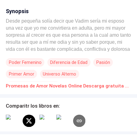
Synopsis
Desde pequeña solía decir que Vadim sería mi esposo
una vez que yo me convirtiera en adulta, pero mi mayor
sorpresa al crecer es que esa persona a la cual amo tanto
resulta ser que a mí me odia y sin yo saber porque, mi
vida con él es bastante complicada, conflictiva y dolorosa
debido a que espero de él un amor que jamás sentirá por
Poder Femenino
Diferencia de Edad
Pasión
mi. decidida a superar ese sentimiento algo inesperado
ocurre, su padre, quien es la persona que cuida de mi
Primer Amor
Universo Alterno
enfermó y como petición me hizo que le prometiera un
par de cosas, cuidar de su hijo cuando falleciera, y hacer
POV en primera persona
Promesas de Amor Novelas Online Descarga gratuita de PDF
que su corazón lata del mismo modo que el mío lo hace
por él. ¿Como podría hacer que él me ame cuando solo
me odia? ¿Cómo podría lograr una promesa cuando
Comparitr los libros en:
tanto daño me causa! su padre me ha pedido algo muy
difícil y lejos de que lo pueda cumplir, sin embargo decido
intentar y me arriesgo a ganar o a perder.