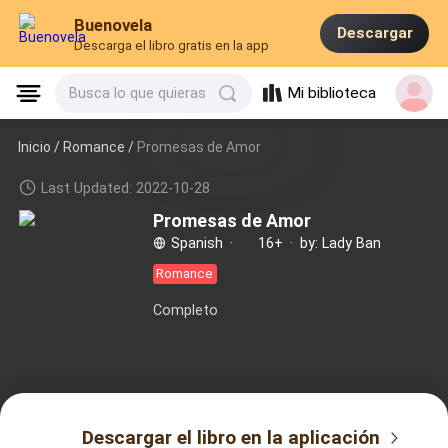
Buenovela
Descargar
Descarga el libro gratis en la app
Mi biblioteca
Busca lo que quieras
Inicio /
Romance
/
Promesas de Amor
Last Updated: 2022-10-28
Promesas de Amor
Spanish
·
16+
·
by: Lady Ban
Romance
Completo
Descargar el libro en la aplicación