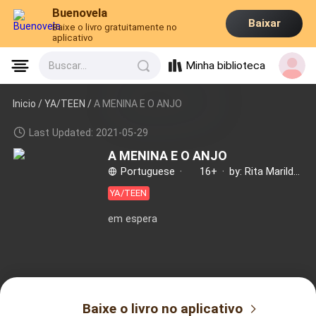
Buenovela
Baixar
Baixe o livro gratuitamente no
aplicativo
Minha biblioteca
Buscar...
Inicio /
YA/TEEN
/
A MENINA E O ANJO
Last Updated: 2021-05-29
A MENINA E O ANJO
Portuguese
·
16+
·
by: Rita Marilda Paulino
YA/TEEN
em espera
Baixe o livro no aplicativo