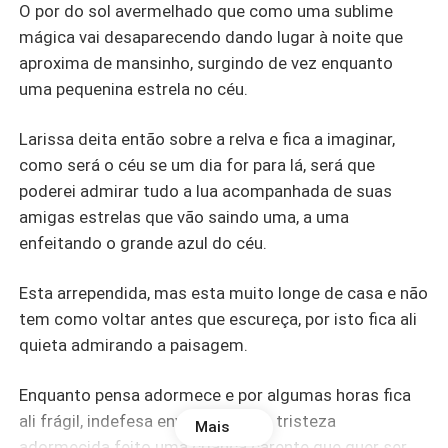
O por do sol avermelhado que como uma sublime
mágica vai desaparecendo dando lugar à noite que
aproxima de mansinho, surgindo de vez enquanto
uma pequenina estrela no céu.
Larissa deita então sobre a relva e fica a imaginar,
como será o céu se um dia for para lá, será que
poderei admirar tudo a lua acompanhada de suas
amigas estrelas que vão saindo uma, a uma
enfeitando o grande azul do céu.
Esta arrependida, mas esta muito longe de casa e não
tem como voltar antes que escureça, por isto fica ali
quieta admirando a paisagem.
Enquanto pensa adormece e por algumas horas fica
ali frágil, indefesa envolta em sua tristeza
Mais
adormecida feito uma criança carente que quer ser