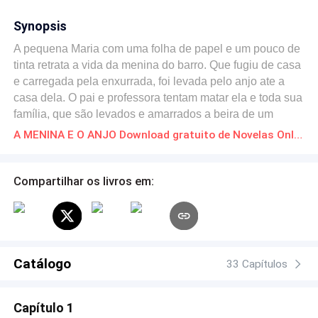
Synopsis
A pequena Maria com uma folha de papel e um pouco de
tinta retrata a vida da menina do barro. Que fugiu de casa
e carregada pela enxurrada, foi levada pelo anjo ate a
casa dela. O pai e professora tentam matar ela e toda sua
família, que são levados e amarrados a beira de um
abismo para morrer. Pietra mãe de Maria socorre Larissa
A MENINA E O ANJO Download gratuito de Novelas Online em PDF
ajudando-a com a mãe e os irmãos, tudo graças aos
desenhos de Maria que cada vez mais nítidos mostram
tudo que acontecem com eles. E esta sempre dizendo
Compartilhar os livros em:
que o anjo dela é presente, mesmo em situações muito
complicadas. E quando o destino fatídico de Larissa
acontece, os pingos de tinta mostram onde ela esta
jogada quase morta. O PAI com a consciência pesada
morre num enfarto fulminante, a professora sofre um
Catálogo
33 Capítulos
acidente e fica paraplégica para sempre. E o anjo de
Larissa desenha o futuro da garota numa folha de papel
Capítulo 1
para Maria que se assusta ao ver o que aparece. Mais, a