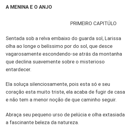
proíbe de falar, porque como diz o anjo tudo tem hora
A MENINA E O ANJO
certa. E a hora certa de Larissa ela precisa se curar dos
ferimentos e do trauma que lhe foi imposto, para enfrentar
PRIMEIRO CAPITÚLO
a missão a qual veio a este mundo. A regeneração do seu
pai. Carregando em seu ventre o filho do próprio pai,
Sentada sob a relva embaixo do guarda sol, Larissa
numa condição de que agora seria tudo diferente. E com
a aprovação do anjo, Larissa vive um novo começo, onde
olha ao longe o belíssimo por do sol, que desce
tudo é como deveria ser.
vagarosamente escondendo-se atrás da montanha
que declina suavemente sobre o misterioso
entardecer.
Ela soluça silenciosamente, pois esta só e seu
coração esta muito triste, ela acaba de fugir de casa
e não tem a menor noção de que caminho seguir.
Abraça seu pequeno urso de pelúcia e olha extasiada
a fascinante beleza da natureza.