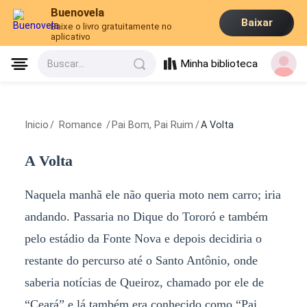
Buenovela
Baixar
Baixe o livro gratuitamente no
aplicativo
Minha biblioteca
Buscar...
Inicio
/
Romance
/
Pai Bom, Pai Ruim
/
A Volta
A Volta
Naquela manhã ele não queria moto nem carro; iria
andando. Passaria no Dique do Tororó e também
pelo estádio da Fonte Nova e depois decidiria o
restante do percurso até o Santo Antônio, onde
saberia notícias de Queiroz, chamado por ele de
“Ceará” e lá também era conhecido como “Pai