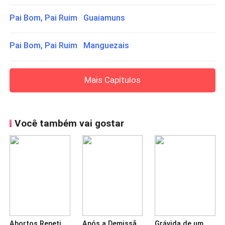
Pai Bom, Pai Ruim Guaiamuns
Pai Bom, Pai Ruim Manguezais
Mais Capítulos
Você também vai gostar
Abortos Repetidos e Nenhuma Piedade: Os Culpados Vão Pagar
Após a Demissão: Presidente faz de tudo por mim
Grávida de um mafioso