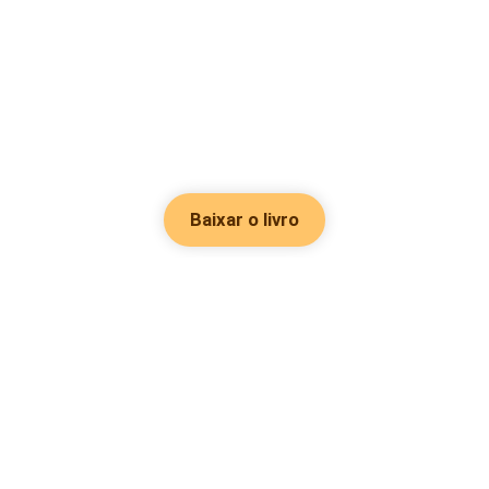
Baixar o livro
Hot Genres
Romance
Recursos
Hombre lobo
Palavras-chave
Redes sociais