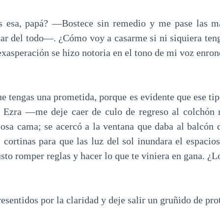
 esa, papá? —Bostece sin remedio y me pase las ma
lar del todo—. ¿Cómo voy a casarme si ni siquiera te
asperación se hizo notoria en el tono de mi voz enron
e tengas una prometida, porque es evidente que ese tip
, Ezra —me deje caer de culo de regreso al colchón 
osa cama; se acercó a la ventana que daba al balcón 
s cortinas para que las luz del sol inundara el espaci
sto romper reglas y hacer lo que te viniera en gana. ¿L
resentidos por la claridad y deje salir un gruñido de pro