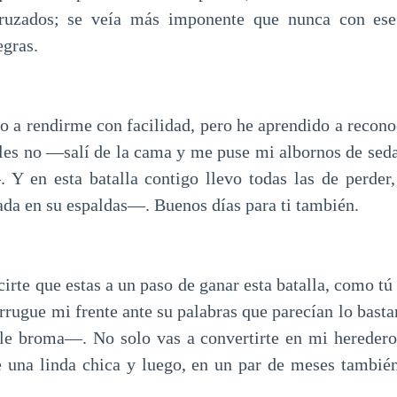
ruzados; se veía más imponente que nunca con ese
egras.
a rendirme con facilidad, pero he aprendido a reconoc
les no —salí de la cama y me puse mi albornos de seda
. Y en esta batalla contigo llevo todas las de perde
da en su espaldas—. Buenos días para ti también.
rte que estas a un paso de ganar esta batalla, como t
rrugue mi frente ante su palabras que parecían lo bast
ple broma—. No solo vas a convertirte en mi heredero
e una linda chica y luego, en un par de meses también