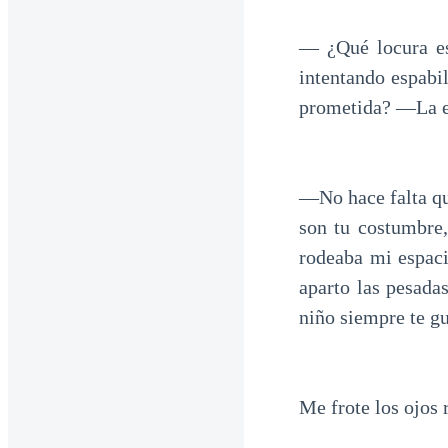
— ¿Qué locura es
intentando espabi
prometida? —La ex
—No hace falta qu
son tu costumbre
rodeaba mi espaci
aparto las pesada
niño siempre te gu
Me frote los ojos 