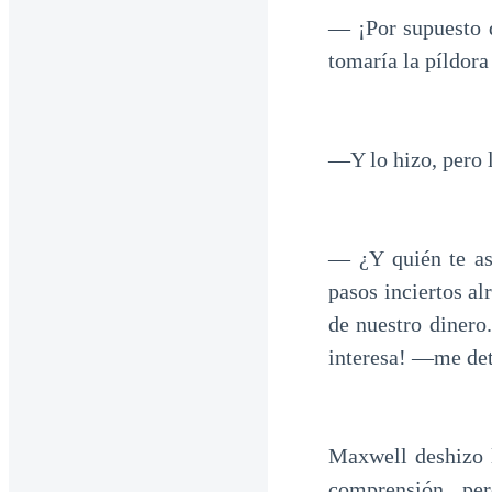
— ¡Por supuesto 
tomaría la píldora
—Y lo hizo, pero l
— ¿Y quién te as
pasos inciertos a
de nuestro dinero
interesa! —me det
Maxwell deshizo 
comprensión, pe