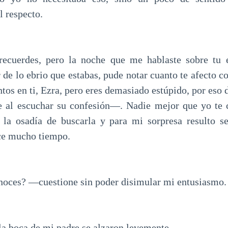
l respecto.
ecuerdes, pero la noche que me hablaste sobre tu 
de lo ebrio que estabas, pude notar cuanto te afecto c
tos en ti, Ezra, pero eres demasiado estúpido, por eso d
 al escuchar su confesión—. Nadie mejor que yo te c
la osadía de buscarla y para mi sorpresa resulto se
ce mucho tiempo.
noces? —cuestione sin poder disimular mi entusiasmo.
la boca de mi padre se alzaron levemente.