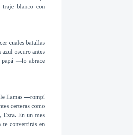
 traje blanco con
er cuales batallas
 azul oscuro antes
r, papá —lo abrace
ú le llamas —rompí
antes certeras como
, Ezra. En un mes
 te convertirás en