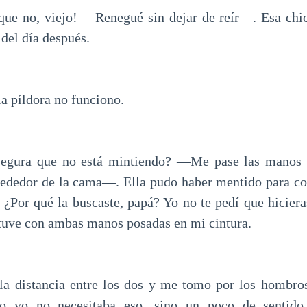
que no, viejo! —Renegué sin dejar de reír—. Esa chi
 del día después.
a píldora no funciono.
egura que no está mintiendo? —Me pase las manos 
lrededor de la cama—. Ella pudo haber mentido para co
. ¿Por qué la buscaste, papá? Yo no te pedí que hiciera
uve con ambas manos posadas en mi cintura.
la distancia entre los dos y me tomo por los hombros
ro yo no necesitaba eso, sino un poco de senti