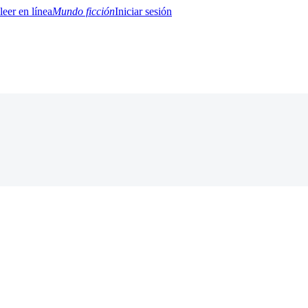
Mundo ficción
Iniciar sesión
BTQ+
YA/TEEN
Paranormal
Misterio/Thriller
Oriental
Juegos
Historia
MM