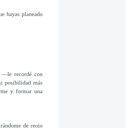
que hayas planeado
l —le recordé con
i posibilidad más
arme y formar una
irándome de reojo