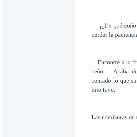
— ¡¿De qué coño 
perder la pacienc
—Encontré a la ch
ceño—. Acaba de 
contado lo que s
hijo tuyo.
Las comisuras de 