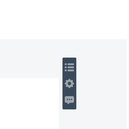
 Romance
Sci-Fi
Guerra
Otros