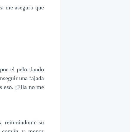
ca me aseguro que
por el pelo dando
nseguir una tajada
s eso. ¡Ella no me
, reiterándome su
do común y menos