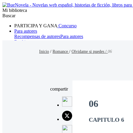
Mi biblioteca
Buscar
PARTICIPA Y GANA
Concurso
Para autores
Recompensas de autores
Para autores
Ranking
Navegar
Inicio
/
Romance
/
Olvidame si puedes /
06
Novelas
Cuentos Cortos
Todos
Romance
Hombre lobo
Mafia
Sistema
Fantasía
Urbano
LG
compartir
06
CAPITULO 6