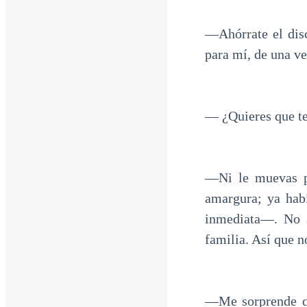
—Ahórrate el disc
para mí, de una ve
— ¿Quieres que t
—Ni le muevas po
amargura; ya hab
inmediata—. No s
familia. Así que 
—Me sorprende qu