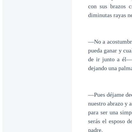
con sus brazos c
diminutas rayas n
—No a acostumbro 
pueda ganar y cua
de ir junto a él—
dejando una palma
—Pues déjame deci
nuestro abrazo y a
para ser una sim
serás el esposo d
padre.