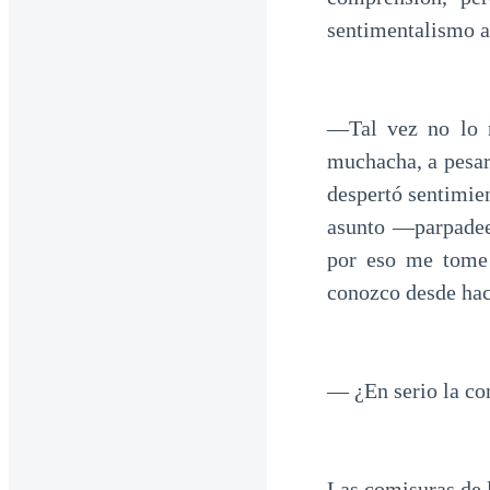
sentimentalismo a
—Tal vez no lo r
muchacha, a pesar 
despertó sentimien
asunto —parpadee
por eso me tome 
conozco desde ha
— ¿En serio la co
Las comisuras de 