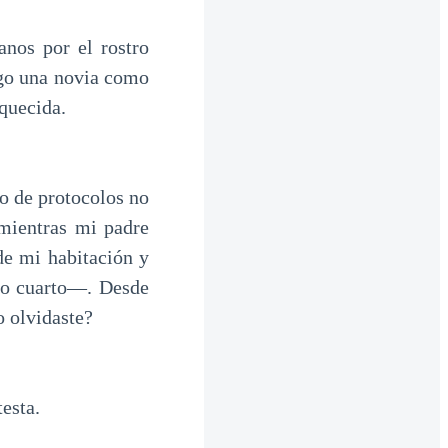
nos por el rostro
ngo una novia como
quecida.
o de protocolos no
mientras mi padre
de mi habitación y
oso cuarto—. Desde
o olvidaste?
testa.