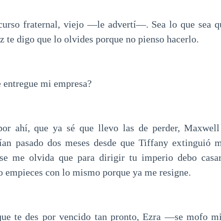
urso fraternal, viejo —le advertí—. Sea lo que sea 
z te digo que lo olvides porque no pienso hacerlo.
e entregue mi empresa?
r ahí, que ya sé que llevo las de perder, Maxwel
ían pasado dos meses desde que Tiffany extinguió m
e me olvida que para dirigir tu imperio debo cas
no empieces con lo mismo porque ya me resigne.
e te des por vencido tan pronto, Ezra —se mofo m