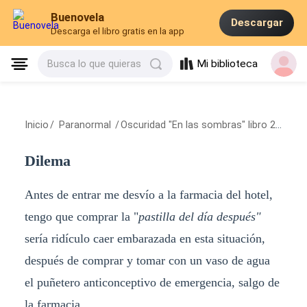
Buenovela
Descargar
Descarga el libro gratis en la app
Mi biblioteca
Busca lo que quieras
Inicio
/
Paranormal
/
Oscuridad "En las sombras" libro 2
/
Dile
Dilema
Antes de entrar me desvío a la farmacia del hotel,
tengo que comprar la "
pastilla del día después"
sería ridículo caer embarazada en esta situación,
después de comprar y tomar con un vaso de agua
el puñetero anticonceptivo de emergencia, salgo de
la farmacia.