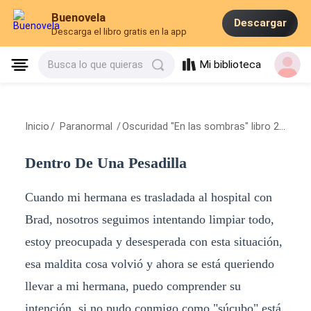
Buenovela
Descargar
Descarga el libro gratis en la app
Mi biblioteca
Busca lo que quieras
Inicio
/
Paranormal
/
Oscuridad "En las sombras" libro 2
/
Dentr
Dentro De Una Pesadilla
Cuando mi hermana es trasladada al hospital con
Brad, nosotros seguimos intentando limpiar todo,
estoy preocupada y desesperada con esta situación,
esa maldita cosa volvió y ahora se está queriendo
llevar a mi hermana, puedo comprender su
intención, si no pudo conmigo como "súcubo" está