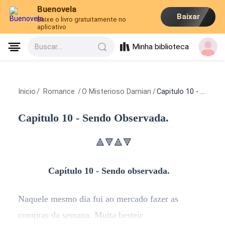
Buenovela
Baixar
Baixe o livro gratuitamente no
aplicativo
Minha biblioteca
Buscar...
Inicio
/
Romance
/
O Misterioso Damian
/
Capitulo 10 - Sendo Observada.
Capitulo 10 - Sendo Observada.
🔺🔻🔺🔻
Capítulo 10 - Sendo observada.
Naquele mesmo dia fui ao mercado fazer as
compras da semana. Muita besteir